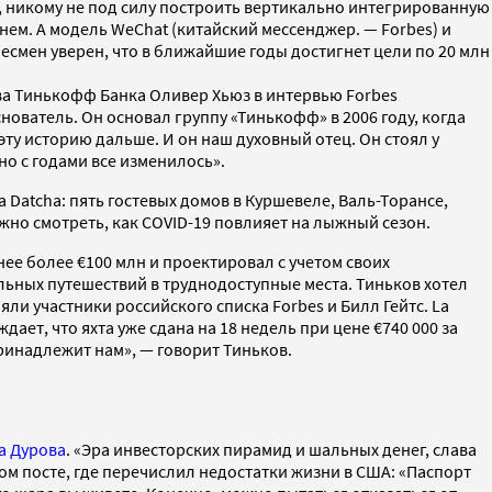
», никому не под силу построить вертикально интегрированную
янем. А модель WeChat (китайский мессенджер. — Forbes) и
несмен уверен, что в ближайшие годы достигнет цели по 20 млн
ава Тинькофф Банка Оливер Хьюз в интервью Forbes
нователь. Он основал группу «Тинькофф» в 2006 году, когда
эту историю дальше. И он наш духовный отец. Он стоял у
но с годами все изменилось».
a Datcha: пять гостевых домов в Куршевеле, Валь-Торансе,
жно смотреть, как COVID-19 повлияет на лыжный сезон.
нее более €100 млн и проектировал с учетом своих
льных путешествий в труднодоступные места. Тиньков хотел
ляли участники российского списка Forbes и Билл Гейтс. La
дает, что яхта уже сдана на 18 недель при цене €740 000 за
принадлежит нам», — говорит Тиньков.
а Дурова
. «Эра инвесторских пирамид и шальных денег, слава
ом посте, где перечислил недостатки жизни в США: «Паспорт