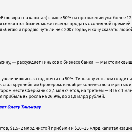
ROE (возврат на капитал) свыше 50% на протяжении уже более 12
оя семья этот бизнес может всегда продать с солидной премией
 я «бегаю и продаю чуть ли не с 2007 года», и хочу сказать: лю
ахину, — рассуждает Тиньков о бизнесе банка. — Мы стоим свыш
 увеличившись за год почти на 50%. Тинькову есть чем гордить
нк стал крупнейшим брокером: в ноябре количество открытых 
втором месте Сбербанк с 3,1 млн счетов, на третьем — ВТБ с 1 м
я прибыль выросла на 26,9%, до 31,9 млрд рублей.
ает Олегу Тинькову
ентов, $1,5–2 млрд чистой прибыли и $10–15 млрд капитализаци