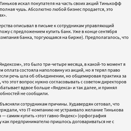
д Тиньков искал покупателя на часть своих акций Тинькофф
о полная чушь. Абсолютно любой бизнес продается, это
ах».
нерства описывал в письме к сотрудникам управляющий
ложу c предложением купить банк. Уже в конце сентября
компания банка, торгующаяся на бирже). Предполагалось, что
Яндексом», это было три-четыре месяца, в какой-то момент я
м оплата состояла наполовину из акций, но я терял право
 если речь шла об объединении, но общемировая практика за
, что этот вопрос нужно согласовывать с советом директоров
рабатывает вдвое больше «Яндекса» и так далее, и принял
дробностей не сообщили.
 объясняли сотрудникам причины. Худавердян сетовал, что
верждали, что IT-компанию не устраивало желание Тинькова
 — самим купить «этот гавно-Яндекс» (орфография
ему как предпринимателю пришлось договариваться не с