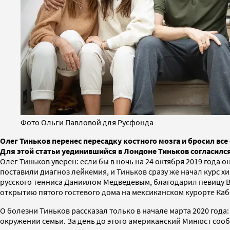
Фото Ольги Павловой для Русфонда
Олег Тиньков перенес пересадку костного мозга и бросил вс
Для этой статьи уединившийся в Лондоне Тиньков согласился
Олег Тиньков уверен: если бы в ночь на 24 октября 2019 года 
поставили диагноз лейкемия, и Тиньков сразу же начал курс 
русского тенниса Даниилом Медведевым, благодарил певицу Ва
открытию пятого гостевого дома на мексиканском курорте Каб
О болезни Тиньков рассказал только в начале марта 2020 год
окружении семьи. За день до этого американский Минюст соо