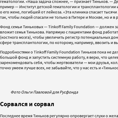
гематологии. «Наша задача сложнее, — признает Тиньков. — Де
пример — Институт детской гематологии и трансплантологии 
о его жене, погибшей от лейкоза. «Эта клиника спасает тысячи
так, чтобы людей спасали не только в Питере и Москве, но и в
Фонд семьи Тиньковых — Tinkoff Family Foundation — должен з
вложит семья Тинькова. Напрямую с пациентами фонд работать 
(костного мозга), чтобы увеличить регистр потенциальных до
сфере трансплантологии, по которому, например, ввозить и 
Подробностями о Tinkoff Family Foundation Тиньков пока не де
большой фонд и запустить системную работу, я верю, что цел
зарекомендовать себя, чтобы жертвователи — мои друзья, колл
точно умеем лучше всех, не забывайте, что у нас есть и «Тинь
Фото Ольги Павловой для Русфонда
Сорвался и сорвал
Последнее время Тиньков регулярно опровергает слухи о жела