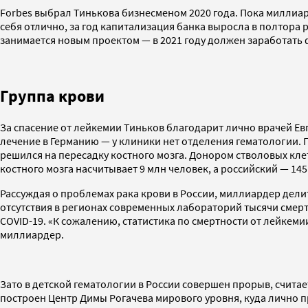
Forbes выбрал Тинькова бизнесменом 2020 года. Пока миллиар
себя отлично, за год капитализация банка выросла в полтора 
занимается новым проектом — в 2021 году должен заработать 
Группа крови
За спасение от лейкемии Тиньков благодарит лично врачей Ев
лечение в Германию — у клиники нет отделения гематологии. П
решился на пересадку костного мозга. Донором стволовых кл
костного мозга насчитывает 9 млн человек, а российский — 145
Рассуждая о проблемах рака крови в России, миллиардер дели
отсутствия в регионах современных лабораторий тысячи смерт
COVID-19. «К сожалению, статистика по смертности от лейкеми
миллиардер.
Зато в детской гематологии в России совершен прорыв, счита
построен Центр Димы Рогачева мирового уровня, куда лично 