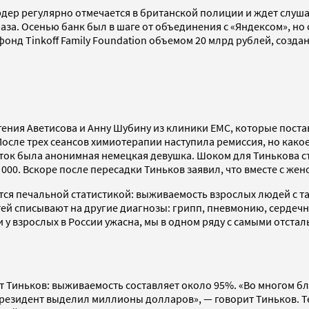
дер регулярно отмечается в британской полиции и ждет слуша
раза. Осенью банк был в шаге от объединения с «Яндексом», но
фонд Tinkoff Family Foundation объемом 20 млрд рублей, соз
гения Аветисова и Анну Шубину из клиники EMC, которые пост
осле трех сеансов химиотерапии наступила ремиссия, но какое
еток была анонимная немецкая девушка. Шоком для Тинькова с
 000. Вскоре после пересадки Тиньков заявил, что вместе с же
тся печальной статистикой: выживаемость взрослых людей с та
ей списывают на другие диагнозы: грипп, пневмонию, сердечну
и у взрослых в России ужасна, мы в одном ряду с самыми отста
ет Тиньков: выживаемость составляет около 95%. «Во многом б
президент выделил миллионы долларов», — говорит Тиньков. Т