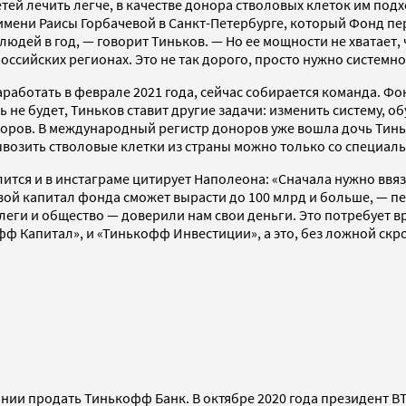
тей лечить легче, в качестве донора стволовых клеток им под
имени Раисы Горбачевой в Санкт-Петербурге, который Фонд пе
 людей в год, — говорит Тиньков. — Но ее мощности не хватает
 российских регионах. Это не так дорого, просто нужно системн
аработать в феврале 2021 года, сейчас собирается команда. Ф
не будет, Тиньков ставит другие задачи: изменить систему, о
норов. В международный регистр доноров уже вошла дочь Тинь
вывозить стволовые клетки из страны можно только со специа
лится и в инстаграме цитирует Наполеона: «Сначала нужно ввяза
евой капитал фонда сможет вырасти до 100 млрд и больше, — п
еги и общество — доверили нам свои деньги. Это потребует вр
кофф Капитал», и «Тинькофф Инвестиции», а это, без ложной ск
нии продать Тинькофф Банк. В октябре 2020 года президент ВТ