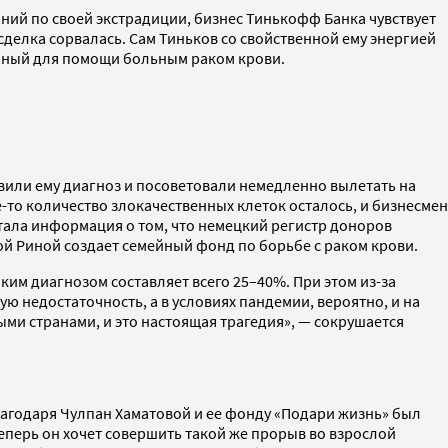
ний по своей экстрадиции, бизнес Тинькофф Банка чувствует
 сделка сорвалась. Сам Тиньков со свойственной ему энергией
данный для помощи больным раком крови.
авили ему диагноз и посоветовали немедленно вылетать на
-то количество злокачественных клеток осталось, и бизнесмен
тала информация о том, что немецкий регистр доноров
ной Риной создает семейный фонд по борьбе с раком крови.
ким диагнозом составляет всего 25–40%. При этом из-за
ю недостаточность, а в условиях пандемии, вероятно, и на
лыми странами, и это настоящая трагедия», — сокрушается
лагодаря Чулпан Хаматовой и ее фонду «Подари жизнь» был
еперь он хочет совершить такой же прорыв во взрослой