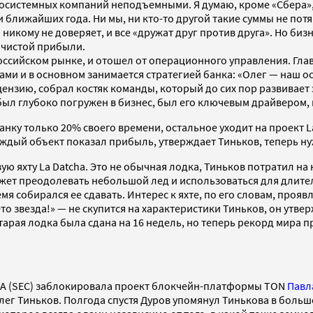
и экосистемных компаний неподъемными. Я думаю, кроме «Сбера
и ближайших года. Ни мы, ни кто-то другой такие суммы не пот
никому не доверяет, и все «дружат друг против друга». Но биз
д чистой прибыли.
российском рынке, и отошел от операционного управления. Гл
ами и в основном занимается стратегией банка: «Олег — наш ос
ензию, собрал костяк команды, который до сих пор развивает 
 был глубоко погружен в бизнес, был его ключевым драйвером, 
анку только 20% своего времени, остальное уходит на проект L
аждый объект показал прибыль, утверждает Тиньков, теперь ну
ю яхту La Datcha. Это не обычная лодка, Тиньков потратил на 
ожет преодолевать небольшой лед и использоваться для длите
мя собирался ее сдавать. Интерес к яхте, по его словам, прояв
о звезда!» — не скупится на характеристики Тиньков, он утверж
тарая лодка была сдана на 16 недель, но теперь рекорд мира 
США (SEC) заблокировала проект блокчейн-платформы TON
Павл
Олег Тиньков. Полгода спустя Дуров упомянул Тинькова в больш