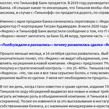
коллег, что Тинькофф Банк продается. В 2019 году руководите
Банка. «Я слышал какие-то инсинуации, что Тиньков якобы «бе
аксиома, в случае с «Тинькофф» он продается дорого, по справе
Именно с идеи продажи банка начинались переговоры с «Янде
директор IT-корпорации Тигран Худавердян. В июле 2020 года
«Яндекс» и Тинькофф Банк выпустили сообщение о том, что IT
«Яндекс» может заплатить за банк $5,48 млрд, причем часть —
«Пообсуждали и разошлись»: почему развалилась сделка «Я
Прошло меньше месяца, и 16 октября сделка развалилась. Выйт
окончательно понял, что «Яндекс» не видит объединения, они 
влиять на решения в новой компании. «Яндекс» предложил 7% 
покупку и стратегический контроль — это 25–40%». Тиньков го
«Яндекса». «Но, так как я все-таки серьезно болен, к тому мом
решение выйти из сделки. У меня нет необходимости продать».
В тот же день, когда стало известно о срыве сделки, издание 
Тиньков по ходу обсуждений выдвигал все новые и новые требо
играть активную роль в объединенной компании. А Тиньков в
сохранена). Позже он извинился за это высказывание в инстаг
собственниками бизнеса, а с наемными менеджерами и юриста