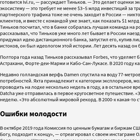
готовится Ivi.ru, — рассуждает Тиньков. — Это делает оценк
экосистему — это требует не менее $3–5 млрд инвестиций за тр
партнерского трафика тоже не очень заходит в России — никто 
клиентов, и вместе с командой уже знает, как показать $1 млр
Тиньков посчитал, что в банке собралась лучшая команда на 
рассказывал, что Тиньков уже много лет бывает в России наезд
придумал идею дистанционного банка, запустил его, купив лиц
истоков, он был идеологом этой истории. Лет десять назад он
Полтора года назад Тиньков рассказывал Forbes, что уделяет б
Астрахани, Форте-деи-Марми и Кабо-Сан-Лукасе. В 2020 году к
Недавно голландская верфь Damen спустила на воду 77-метрову
потребностей. Яхта принадлежит к категории эксплореров, м
проводить на лодке несколько недель в году, а в остальное вре
Datcha уже отправилась в первое кругосветное путешествие. «Эт
неделю. «Это абсолютный мировой рекорд. В 2000-х какая-то с
Ошибки молодости
В октябре 2019 года Комиссия по ценным бумагам и биржам 
Богу, подходит к концу», — отреагировал с своем инстаграме 