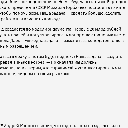
ходят близкие родственники. Но мы будем пытаться». Еще один
рвого президента СССР Михаила Горбачева построил в память
, чтобы помочь всем. Наша задача — сделать больше, сделать
о работать и изменить подход».
онд создается по модели эндаумента. Первые 20 млрд рублей
бучать врачей и популяризировать донорство стволовых клеток
кова Дарья. Еще одна задача — изменить законодательство в
льным разрешением.
ться в драку, а потом будет видно». «Наша задача — создать
ередал Тиньков Forbes. — Но сначала мы должны
емени, но мы верим, что справимся! А уж инвестировать мы
ромности, лидеры на своих рынках».
Б Андрей Костин говорил, что год-полтора назад слышал от