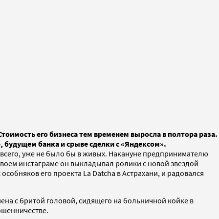
Стоимость его бизнеса тем временем выросла в полтора раза.
, будущем банка и срыве сделки с «Яндексом».
рее всего, уже не было бы в живых. Накануне предпринимателю
 своем инстаграме он выкладывал ролики с новой звездой
собняков его проекта La Datcha в Астрахани, и радовался
мена с бритой головой, сидящего на больничной койке в
ошенничестве.