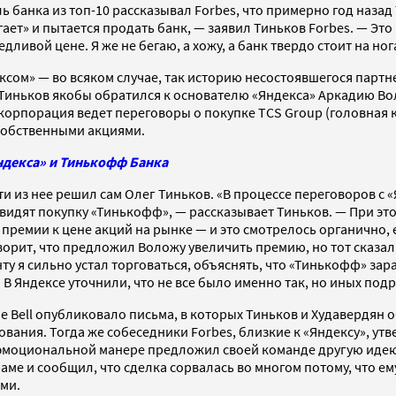
ль банка из топ-10 рассказывал Forbes, что примерно год наза
гает» и пытается продать банк, — заявил Тиньков Forbes. — Эт
дливой цене. Я же не бегаю, а хожу, а банк твердо стоит на ног
ксом» — во всяком случае, так историю несостоявшегося парт
 Тиньков якобы обратился к основателю «Яндекса» Аркадию Во
-корпорация ведет переговоры о покупке TCS Group (головная 
 собственными акциями.
ндекса» и Тинькофф Банка
и из нее решил сам Олег Тиньков. «В процессе переговоров с «
видят покупку «Тинькофф», — рассказывает Тиньков. — При это
премии к цене акций на рынке — и это смотрелось органично,
ворит, что предложил Воложу увеличить премию, но тот сказал
енту я сильно устал торговаться, объяснять, что «Тинькофф» за
 В Яндексе уточнили, что не все было именно так, но иных по
The Bell опубликовало письма, в которых Тиньков и Худавердян
вания. Тогда же собеседники Forbes, близкие к «Яндексу», ут
 эмоциональной манере предложил своей команде другую идею
раме и сообщил, что сделка сорвалась во многом потому, что 
ми.