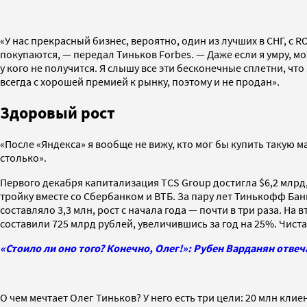
«У нас прекрасный бизнес, вероятно, один из лучших в СНГ, с 
покупаются, — передал Тиньков Forbes. — Даже если я умру, м
у кого не получится. Я слышу все эти бесконечные сплетни, что
всегда с хорошей премией к рынку, поэтому и не продан».
Здоровый рост
«После «Яндекса» я вообще не вижу, кто мог бы купить такую м
столько».
Первого декабря капитализация TCS Group достигла $6,2 млрд,
тройку вместе со Сбербанком и ВТБ. За пару лет Тинькофф Ба
составляло 3,3 млн, рост с начала года — почти в три раза. На 
составили 725 млрд рублей, увеличившись за год на 25%. Чиста
«Стоило ли оно того? Конечно, Олег!»: Рубен Варданян отвеч
О чем мечтает Олег Тиньков? У него есть три цели: 20 млн кли