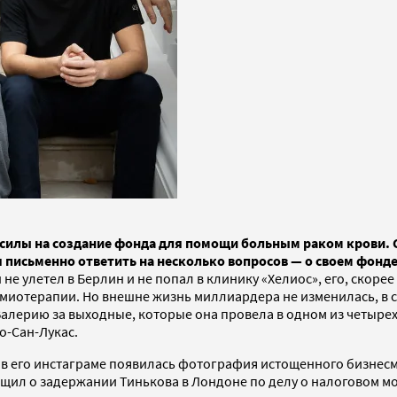
е силы на создание фонда для помощи больным раком крови. 
 письменно ответить на несколько вопросов — о своем фонде
он не улетел в Берлин и не попал в клинику «Хелиос», его, ско
химиотерапии. Но внешне жизнь миллиардера не изменилась, в
лерию за выходные, которые она провела в одном из четырех о
о-Сан-Лукас.
а: в его инстаграме появилась фотография истощенного бизнес
бщил о задержании Тинькова в Лондоне по делу о налоговом м