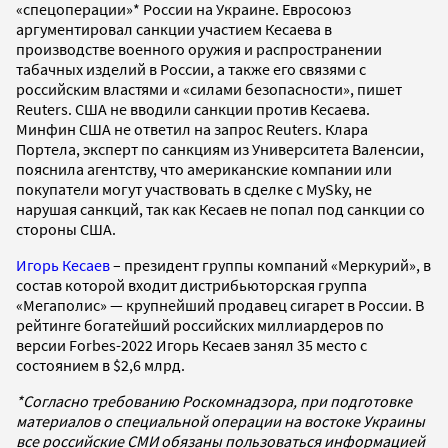
«спецоперации»* России на Украине. Евросоюз
аргументировал санкции участием Кесаева в
производстве военного оружия и распространении
табачных изделий в России, а также его связями с
российским властями и «силами безопасности», пишет
Reuters. США не вводили санкции против Кесаева.
Минфин США не ответил на запрос Reuters. Клара
Портела, эксперт по санкциям из Университета Валенсии,
пояснила агентству, что американские компании или
покупатели могут участвовать в сделке с MySky, не
нарушая санкций, так как Кесаев не попал под санкции со
стороны США.
Игорь Кесаев
– президент группы компаний «Меркурий», в
состав которой входит дистрибьюторская группа
«Мегаполис» — крупнейший продавец сигарет в России. В
рейтинге богатейший российских миллиардеров по
версии Forbes-2022 Игорь Кесаев занял 35 место с
состоянием в $2,6 млрд.
*Согласно требованию Роскомнадзора, при подготовке
материалов о специальной операции на востоке Украины
все российские СМИ обязаны пользоваться информацией