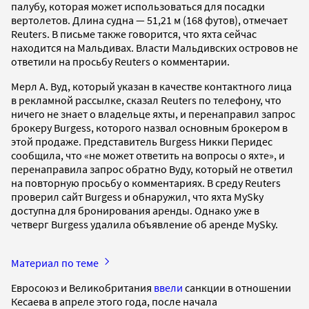
палубу, которая может использоваться для посадки
вертолетов. Длина судна — 51,21 м (168 футов), отмечает
Reuters. В письме также говорится, что яхта сейчас
находится на Мальдивах. Власти Мальдивских островов не
ответили на просьбу Reuters о комментарии.
Мерл А. Вуд, который указан в качестве контактного лица
в рекламной рассылке, сказал Reuters по телефону, что
ничего не знает о владельце яхты, и перенаправил запрос
брокеру Burgess, которого назвал основным брокером в
этой продаже. Представитель Burgess Никки Перидес
сообщила, что «не может ответить на вопросы о яхте», и
перенаправила запрос обратно Вуду, который не ответил
на повторную просьбу о комментариях. В среду Reuters
проверил сайт Burgess и обнаружил, что яхта MySky
доступна для бронирования аренды. Однако уже в
четверг Burgess удалила объявление об аренде MySky.
Материал по теме
Евросоюз и Великобритания
ввели
санкции в отношении
Кесаева в апреле этого года, после начала