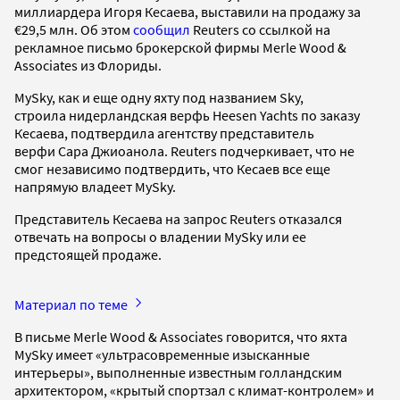
миллиардера Игоря Кесаева, выставили на продажу за
€29,5 млн. Об этом
сообщил
Reuters со ссылкой на
рекламное письмо брокерской фирмы Merle Wood &
Associates из Флориды.
MySky, как и еще одну яхту под названием Sky,
строила нидерландская верфь Heesen Yachts по заказу
Кесаева, подтвердила агентству представитель
верфи Сара Джиоанола. Reuters подчеркивает, что не
смог независимо подтвердить, что Кесаев все еще
напрямую владеет MySky.
Представитель Кесаева на запрос Reuters отказался
отвечать на вопросы о владении MySky или ее
предстоящей продаже.
Материал по теме
В письме Merle Wood & Associates говорится, что яхта
MySky имеет «ультрасовременные изысканные
интерьеры», выполненные известным голландским
архитектором, «крытый спортзал с климат-контролем» и