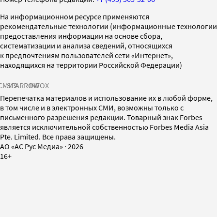
На информационном ресурсе применяются
рекомендательные технологии (информационные технологии
предоставления информации на основе сбора,
систематизации и анализа сведений, относящихся
к предпочтениям пользователей сети «Интернет»,
находящихся на территории Российской Федерации)
СМИ2
SPARROW
INFOX
Перепечатка материалов и использование их в любой форме,
в том числе и в электронных СМИ, возможны только с
письменного разрешения редакции. Товарный знак Forbes
является исключительной собственностью Forbes Media Asia
Pte. Limited. Все права защищены.
AO «АС Рус Медиа»
·
2026
16+