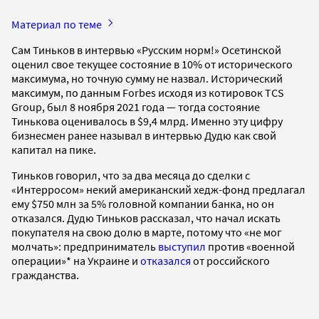
Материал по теме
Сам Тиньков в интервью «Русским норм!» Осетинской
оценил свое текущее состояние в 10% от исторического
максимума, но точную сумму не назвал. Исторический
максимум, по данным Forbes исходя из котировок TCS
Group, был 8 ноября 2021 года — тогда состояние
Тинькова оценивалось в $9,4 млрд. Именно эту цифру
бизнесмен ранее называл в интервью Дудю как свой
капитал на пике.
Тиньков говорил, что за два месяца до сделки с
«Интерросом» некий американский хедж-фонд предлагал
ему $750 млн за 5% головной компании банка, но он
отказался. Дудю Тиньков рассказал, что начал искать
покупателя на свою долю в марте, потому что «не мог
молчать»: предприниматель
выступил
против «военной
операции»* на Украине и
отказался
от российского
гражданства.