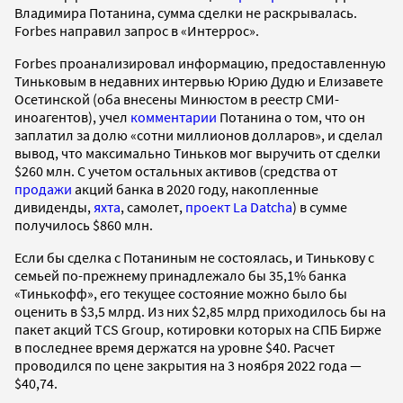
Владимира Потанина, сумма сделки не раскрывалась.
Forbes направил запрос в «Интеррос».
Forbes проанализировал информацию, предоставленную
Тиньковым в недавних интервью
Юрию Дудю и Елизавете
Осетинской (оба внесены Минюстом в реестр СМИ-
иноагентов), учел
комментарии
Потанина о том, что он
заплатил за долю «сотни миллионов долларов», и сделал
вывод, что максимально Тиньков мог выручить от сделки
$260 млн. С учетом остальных активов (средства от
продажи
акций банка в 2020 году, накопленные
дивиденды,
яхта
, самолет,
проект La Datcha
) в сумме
получилось $860 млн.
Если бы сделка с Потаниным не состоялась, и Тинькову с
семьей по-прежнему принадлежало бы 35,1% банка
«Тинькофф», его текущее состояние можно было бы
оценить в $3,5 млрд. Из них $2,85 млрд приходилось бы на
пакет акций TCS Group, котировки которых на СПБ Бирже
в последнее время держатся на уровне $40. Расчет
проводился по цене закрытия на 3 ноября 2022 года —
$40,74.