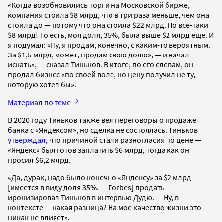
«Когда возобновились торги на Московской бирже,
компания стоила $8 млрд, что в три раза меньше, чем она
стоила до — потому что она стоила $22 млрд. Но все-таки
$8 млрд! То есть, моя доля, 35%, была выше $2 млрд еще. И
я подумал: «Ну, я продам, конечно, с каким-то вероятным.
За $1,5 млрд, может, продам свою долю», — и начал
искать», — сказал Тиньков. В итоге, по его словам, он
продал бизнес «по своей воле, но цену получил не ту,
которую хотел бы».
Материал по теме
В 2020 году Тиньков также вел переговоры о продаже
банка с «Яндексом», но сделка не состоялась. Тиньков
утверждал
, что причиной стали разногласия по цене —
«Яндекс» был готов заплатить $6 млрд, тогда как он
просил $6,2 млрд.
«Да, дурак, надо было конечно «Яндексу» за $2 млрд
[имеется в виду доля 35%. — Forbes] продать —
иронизировал Тиньков в интервью Дудю. — Ну, в
контексте — какая разница? На мое качество жизни это
никак не влияет».