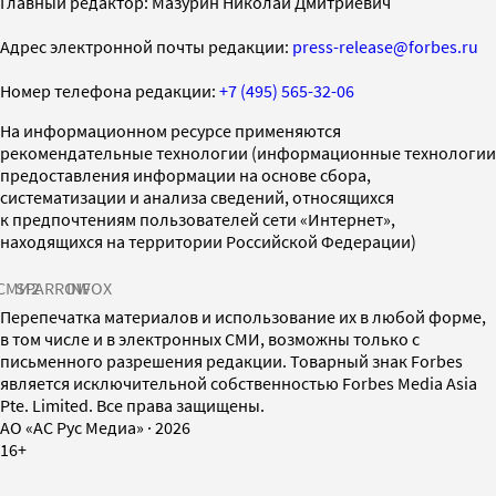
Главный редактор: Мазурин Николай Дмитриевич
Адрес электронной почты редакции:
press-release@forbes.ru
Номер телефона редакции:
+7 (495) 565-32-06
На информационном ресурсе применяются
рекомендательные технологии (информационные технологии
предоставления информации на основе сбора,
систематизации и анализа сведений, относящихся
к предпочтениям пользователей сети «Интернет»,
находящихся на территории Российской Федерации)
СМИ2
SPARROW
INFOX
Перепечатка материалов и использование их в любой форме,
в том числе и в электронных СМИ, возможны только с
письменного разрешения редакции. Товарный знак Forbes
является исключительной собственностью Forbes Media Asia
Pte. Limited. Все права защищены.
AO «АС Рус Медиа»
·
2026
16+