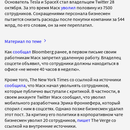
Основатель Tesla и SpaceX стал владельцем Twitter 28
октября. За это время Маск
уволил
половину из 7500
сотрудников. Сокращениями персонала бизнесмен
пытается снизить расходы после покупки компании за $44
млрд, по его словам, он за нее переплатил.
Материал по теме
Как
сообщал
Bloomberg ранее, в первом письме своим
работникам Маск запретил удаленную работу. Владелец
соцсети объявил, что сотрудники должны находиться в
офисе «не менее 40 часов в неделю».
Кроме того, The New York Times со ссылкой на источники
сообщила
, что Маск начал увольнять сотрудников,
которые публично выступали с критикой. В частности, в
своем аккаунте Twitter Маск сообщил, что уволил
мобильного разработчика Эрика Фронхефера, который
спорил с ним в соцсетях. Однако позже бизнесмен удалил
этот пост. За критику его политики в корпоративном чате
бизнесмен уволил 20 сотрудников,
пишет
The Verge со
ссылкой на внутренние источники.