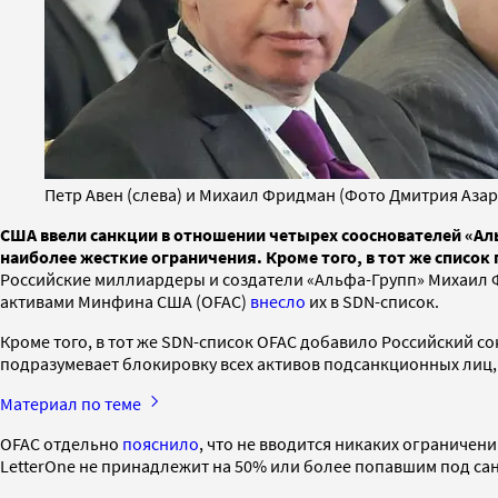
Петр Авен (слева) и Михаил Фридман (Фото Дмитрия Азар
США ввели санкции в отношении четырех сооснователей «Аль
наиболее жесткие ограничения. Кроме того, в тот же списо
Российские миллиардеры и создатели «Альфа-Групп» Михаил Ф
активами Минфина США (OFAC)
внесло
их в SDN-список.
Кроме того, в тот же SDN-список OFAC добавило Российский 
подразумевает блокировку всех активов подсанкционных лиц, 
Материал по теме
OFAC отдельно
пояснило
, что не вводится никаких ограниче
LetterOne не принадлежит на 50% или более попавшим под сан