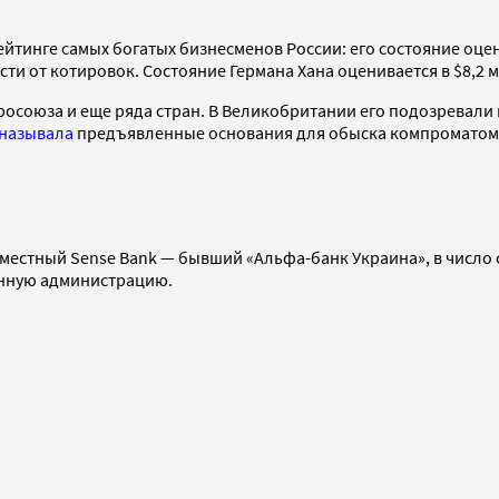
ейтинге самых богатых бизнесменов России: его состояние оцен
 от котировок. Состояние Германа Хана оценивается в $8,2 млр
вросоюза и еще ряда стран. В Великобритании его подозревали в
называла
предъявленные основания для обыска компроматом. 
местный Sense Bank — бывший «Альфа-банк Украина», в число 
менную администрацию.