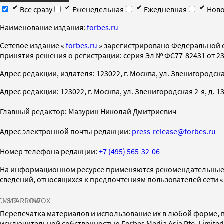
Все сразу
Еженедельная
Ежедневная
Ново
Наименование издания:
forbes.ru
Cетевое издание «
forbes.ru
» зарегистрировано Федеральной 
принятия решения о регистрации: серия Эл № ФС77-82431 от 23 
Адрес редакции, издателя: 123022, г. Москва, ул. Звенигородская 2-
Адрес редакции: 123022, г. Москва, ул. Звенигородская 2-я, д. 13, с
Главный редактор: Мазурин Николай Дмитриевич
Адрес электронной почты редакции:
press-release@forbes.ru
Номер телефона редакции:
+7 (495) 565-32-06
На информационном ресурсе применяются рекомендательные 
сведений, относящихся к предпочтениям пользователей сети 
СМИ2
SPARROW
INFOX
Перепечатка материалов и использование их в любой форме, в
исключительной собственностью Forbes Media Asia Pte. Limite