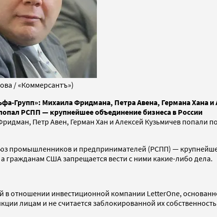
ова / «Коммерсантъ»)
фа-Групп»: Михаила Фридмана, Петра Авена, Германа Хана и 
к попал РСПП — крупнейшее объединение бизнеса в России
ридман, Петр Авен, Герман Хан и Алексей Кузьмичев попали 
союз промышленников и предпринимателей (РСПП) — крупнейше
а гражданам США запрещается вести с ними какие-либо дела.
ний в отношении инвестиционной компании LetterOne, основа
кции лицам и не считается заблокированной их собственностью