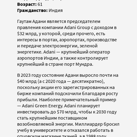
Возраст:
61
Гражданство:
Индия
Гаутам Адани является председателем
правления компании Adani Group с доходом в
$32 млрд, у которой, среди прочего, есть
интересы в портах, аэропортах, производстве
и передаче электроэнергии, зеленой
энергетике. Adani — крупнейший оператор
аэропортов Индии, а также контролирует
крупнейший в стране порт Мундра.
В 2023 году состояние Адани выросло почти на
$40 млрд (а с 2020 года — десятикратно),
поскольку акции его зарегистрированных на
бирже компаний подскочили благодаря росту
прибыли. Наиболее примечательный пример
— Adani Green Energy. Adani планирует
инвестировать до $70 млрд, чтобы к 2030 году
стать крупнейшим поставщиком
возобновляемой энергии. Миллиардер бросил
учебу в университете и отказался работать в
отцовском магазине тканей, а в 1988 году