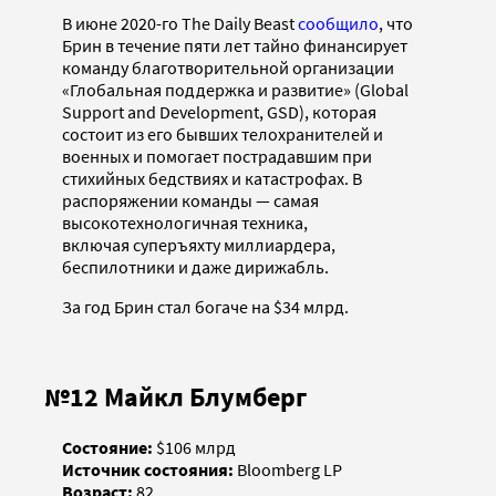
В июне 2020-го The Daily Beast
сообщило
, что
Брин в течение пяти лет тайно финансирует
команду благотворительной организации
«Глобальная поддержка и развитие» (Global
Support and Development, GSD), которая
состоит из его бывших телохранителей и
военных и помогает пострадавшим при
стихийных бедствиях и катастрофах. В
распоряжении команды — самая
высокотехнологичная техника,
включая суперъяхту миллиардера,
беспилотники и даже дирижабль.
За год Брин стал богаче на $34 млрд.
№12 Майкл Блумберг
Состояние:
$106 млрд
Источник состояния:
Bloomberg LP
Возраст:
82