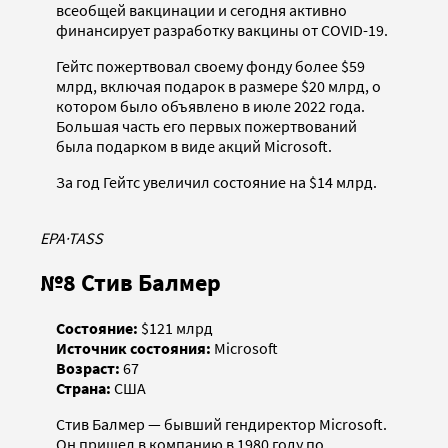
всеобщей вакцинации и сегодня активно
финансирует разработку вакцины от COVID-19.
Гейтс пожертвовал своему фонду более $59
млрд, включая подарок в размере $20 млрд, о
котором было объявлено в июле 2022 года.
Большая часть его первых пожертвований
была подарком в виде акций Microsoft.
За год Гейтс увеличил состояние на $14 млрд.
EPA
·
TASS
№8 Стив Балмер
Состояние:
$121 млрд
И
сточник состояния:
Microsoft
Возраст:
67
Страна:
США
Стив Балмер — бывший гендиректор Microsoft.
Он пришел в компанию в 1980 году по