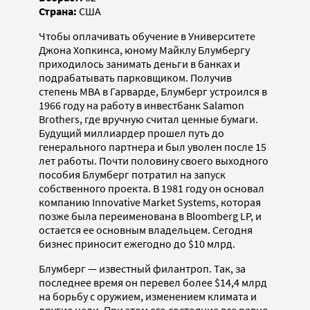
Страна:
США
Чтобы оплачивать обучение в Университете
Джона Хопкинса, юному Майклу Блумбергу
приходилось занимать деньги в банках и
подрабатывать парковщиком. Получив
степень MBA в Гарварде, Блумберг устроился в
1966 году на работу в инвестбанк Salamon
Brothers, где вручную считал ценные бумаги.
Будущий миллиардер прошел путь до
генерального партнера и был уволен после 15
лет работы. Почти половину своего выходного
пособия Блумберг потратил на запуск
собственного проекта. В 1981 году он основал
компанию Innovative Market Systems, которая
позже была переименована в Bloomberg LP, и
остается ее основным владельцем. Сегодня
бизнес приносит ежегодно до $10 млрд.
Блумберг — известный филантроп. Так, за
последнее время он перевел более $14,4 млрд
на борьбу с оружием, изменением климата и
другие цели. При этом его состояние все равно