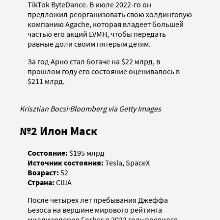
TikTok ByteDance. В июле 2022-го он
предложил реорганизовать свою холдинговую
компанию Agache, которая владеет большей
частью его акций LVMH, чтобы передать
равные доли своим пятерым детям.
За год Арно стал богаче на $22 млрд, в
прошлом году его состояние оценивалось в
$211 млрд.
Krisztian Bocsi
·
Bloomberg via Getty Images
№2 Илон Маск
Состояние:
$195 млрд
Источник состояния:
Tesla, SpaceX
Возраст:
52
Страна:
США
После четырех лет пребывания Джеффа
Безоса на вершине мирового рейтинга
миллиардеров Forbes в 2022 году появился