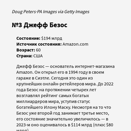
Doug Peters
·
PA Images via Getty Images
№3 Джефф Безос
Состояние:
$194 млрд
Источник состояния:
Amazon.com
Возраст:
60
Страна:
США
Джефф Безос — основатель интернет-магазина
Amazon. Он открыл его в 1994 году в своем
гараже в Сиэтле. Сегодня это один из
крупнейших онлайн-ретейлеров мира. До 2022
года Безос на протяжении четырех лет
возглавлял рейтинг самых богатых
миллиардеров мира, уступив статус
богатейшего Илону Маску. Несмотря на то что
Безос уже второй год занимает третье место,
его состояние значительно увеличилось — в
2023-м оно оценивалось в $114 млрд (плюс $80
млрд).