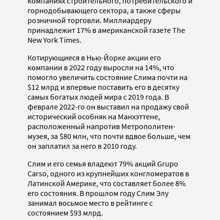
компаниях строительного, потребительского и
горнодобывающего сектора, а также сферы
розничной торговли. Миллиардеру
принадлежит 17% в американской газете The
New York Times.
Котирующиеся в Нью-Йорке акции его
компании в 2022 году выросли на 14%, что
помогло увеличить состояние Слима почти на
$12 млрд и впервые поставить его в десятку
самых богатых людей мира с 2019 года. В
феврале 2022-го он выставил на продажу свой
исторический особняк на Манхэттене,
расположенный напротив Метрополитен-
музея, за $80 млн, что почти вдвое больше, чем
он заплатил за него в 2010 году.
Слим и его семья владеют 79% акций Grupo
Carso, одного из крупнейших конгломератов в
Латинской Америке, что составляет более 8%
его состояния. В прошлом году Слим Элу
занимал восьмое место в рейтинге с
состоянием $93 млрд.