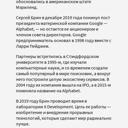
обосновались в американском штате
Мэриленд.
Сергей Брин в декабре 2019 года покинул пост
президента материнской компании Google —
Alphabet, — но остается ее акционером и
членом совета директоров. Google
предприниматель основал в 1998 году вместе с
Ларри Пейджем.
Партнеры встретились в Стэндфордском
университете в 1995-м, где изучали
компьютерные науки, и со временем создали
самый популярный в мире поисковик, а вокруг
него построили целую экосистему сервисов. В
2004 году их компания вышла на IPO, а в 2015-м
поменяла название на Alphabet.
В 2019 году Брин проводил время в
лаборатории X Development. Цель ее работы —
изобретение и внедрение прорывных
технологий, которые сделают мир радикально
лучше.