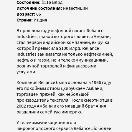
Состояние:
$116 млрд
Источник состояния:
инвестиции
Возраст:
66
Страна:
Индия
В прошлом году нефтяной гигант Reliance
Industries, главой которого является Амбани,
стал первой индийской компанией, выручка
которой превысила $100 млрд. Reliance
Industries занимается не только нефтехимией,
нефтью и газом, но и телекоммуникациями,
розничной торговлей и финансовыми
услугами.
Компания Reliance была основана в 1966 году
его покойным отцом Дхирубхаем Амбани,
торговцем пряжей, как небольшой
производитель текстиля. После смерти отца в
2002 году Амбани и его младший брат Анил
разделили семейную империю.
У телекоммуникационного и
широкополосного сервиса Reliance Jio более