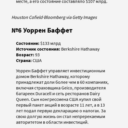
месте, а его состояние составляло $107 млрд.
Houston Cofield
·
Bloomberg via Getty Images
№6 Уоррен Баффет
Состояние:
$133 млрд
Источник состояния:
Berkshire Hathaway
Возраст:
93
Страна:
США
Уоррен Баффет управляет инвестиционным
домом Berkshire Hathaway, которому
принадлежат доли более чем в 60 компаниях,
включая страховщика Geico, производителя
батареек Duracell и сеть ресторанов Dairy
Queen. Сын конгрессмена США купил свой
первый пакет акций в возрасте 11 лет, а в 13
лет подал первую декларацию о налогах. За
свою долгую жизнь он стал непререкаемым
авторитетом в области инвестиций.