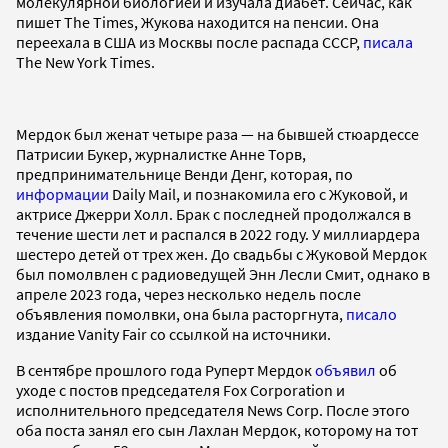
молекулярной биологией и изучала диабет. Сейчас, как
пишет The Times, Жукова находится на пенсии. Она
переехала в США из Москвы после распада СССР,
писала
The New York Times.
Мердок был женат четыре раза — на бывшей стюардессе
Патрисии Букер, журналистке Анне Торв,
предпринимательнице Венди Денг, которая, по
информации
Daily Mail, и познакомила его с Жуковой, и
актрисе Джерри Холл. Брак с последней продолжался в
течение шести лет и распался в 2022 году. У миллиардера
шестеро детей от трех жен. До свадьбы с Жуковой Мердок
был помолвлен с радиоведущей Энн Лесли Смит, однако в
апреле 2023 года, через несколько недель после
объявления помолвки, она была расторгнута,
писало
издание Vanity Fair со ссылкой на источники.
В сентябре прошлого года Руперт Мердок
объявил
об
уходе с постов председателя Fox Corporation и
исполнительного председателя News Corp. После этого
оба поста занял его сын Лахлан Мердок, которому на тот