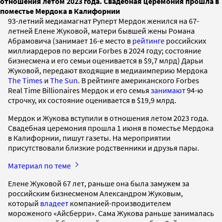
отношения летом 2023 года. Свадебная церемония прошла в
поместье Мердока в Калифорнии
93-летний медиамагнат Руперт Мердок женился на 67-
летней Елене Жуковой, матери бывшей жены Романа
Абрамовича (занимает 16-е место в
рейтинге
российских
миллиардеров по версии Forbes в 2024 году; состояние
бизнесмена и его семьи оценивается в $9,7 млрд) Дарьи
Жуковой, передают входящие в медиаимперию Мердока
The Times
и
The Sun
. В рейтинге американского Forbes
Real Time Billionaires Мердок и его семья
занимают
94-ю
строчку, их состояние оценивается в $19,9 млрд.
Мердок и Жукова вступили в отношения летом 2023 года.
Свадебная церемония прошла 1 июня в поместье Мердока
в Калифорнии, пишут газеты. На мероприятии
присутствовали близкие родственники и друзья пары.
Материал по теме
Елене Жуковой 67 лет, раньше она была замужем за
российским бизнесменом Александром Жуковым,
который
владеет
компанией-производителем
мороженого «Айсберри». Сама Жукова раньше занималась