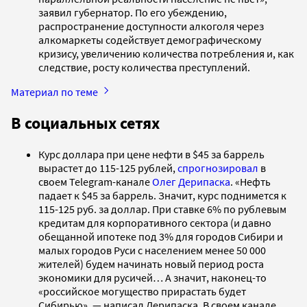
заявил губернатор. По его убеждению,
распространение доступности алкоголя через
алкомаркеты содействует демографическому
кризису, увеличению количества потребления и, как
следствие, росту количества преступлений.
Материал по теме
В социальных сетях
Курс доллара при цене нефти в $45 за баррель
вырастет до 115-125 рублей,
спрогнозировал
в
своем Telegram-канале
Олег Дерипаска
. «Нефть
падает к $45 за баррель. Значит, курс поднимется к
115-125 руб. за доллар. При ставке 6% по рублевым
кредитам для корпоративного сектора (и давно
обещанной ипотеке под 3% для городов Сибири и
малых городов Руси с населением менее 50 000
жителей) будем начинать новый период роста
экономики для русичей… А значит, наконец-то
«российское могущество прирастать будет
Сибирью», — написал Дерипаска. В своем канале