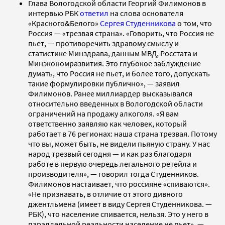
Глава Вологодской области Георгий Филимонов в
интервью РБК
ответил
на слова основателя
«Красного&Белого»
Сергея Студенникова
о том, что
Россия — «трезвая страна». «Говорить, что Россия не
пьет, — противоречить здравому смыслу и
статистике Минздрава, данным МВД, Росстата и
Минэкономразвития. Это глубокое заблуждение
думать, что Россия не пьет, и более того, допускать
такие формулировки публично», — заявил
Филимонов. Ранее миллиардер высказывался
относительно введенных в Вологодской области
ограничений на продажу алкоголя. «Я вам
ответственно заявляю как человек, который
работает в 76 регионах: наша страна трезвая. Потому
что вы, может быть, не видели пьяную страну. У нас
народ трезвый сегодня — и как раз благодаря
работе в первую очередь легального ретейла и
производителя», — говорил тогда Студенников.
Филимонов настаивает, что россияне «спиваются».
«Не признавать, в отличие от этого дивного
джентльмена (имеет в виду Сергея Студенникова. —
РБК), что население спивается, нельзя. Это у него в
параллельной реальности население не пьет», —