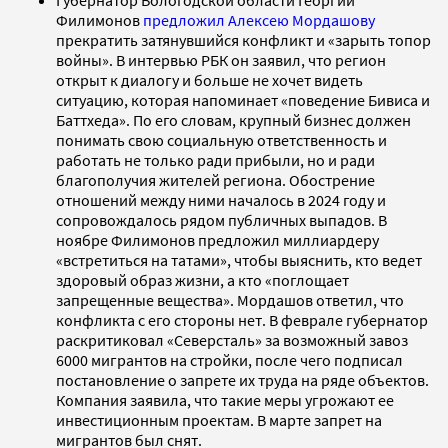
Филимонов
предложил
Алексею Мордашову
прекратить затянувшийся конфликт и «зарыть топор
войны». В интервью РБК он заявил, что регион
открыт к диалогу и больше не хочет видеть
ситуацию, которая напоминает «поведение Бивиса и
Баттхеда». По его словам, крупный бизнес должен
понимать свою социальную ответственность и
работать не только ради прибыли, но и ради
благополучия жителей региона. Обострение
отношений между ними началось в 2024 году и
сопровождалось рядом публичных выпадов. В
ноябре Филимонов предложил миллиардеру
«встретиться на татами», чтобы выяснить, кто ведет
здоровый образ жизни, а кто «поглощает
запрещенные вещества». Мордашов ответил, что
конфликта с его стороны нет. В феврале губернатор
раскритиковал «Северсталь» за возможный завоз
6000 мигрантов на стройки, после чего подписал
постановление о запрете их труда на ряде объектов.
Компания заявила, что такие меры угрожают ее
инвестиционным проектам. В марте запрет на
мигрантов был снят.