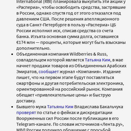
International (RBI) планировала выкупить эти акции у
«Распериа», чтобы освободить средства, застрявшие
в России, однако спустя год от этого отказался под
давлением США. После решения апелляционного
суда в Санкт-Петербурге в пользу «Распериа» ЦБ
России исполнил иск, списав средства со счета
банка. Изъята основная сумма долга, оставшиеся
€174 млн — проценты, которые могут быть взысканы
дополнительно.
Объединенная компания Wildberries & Russ,
совладельцем которой является
Татьяна Ким
, в мае
начнет продажи товаров из Объединенных Арабских
Эмиратов,
сообщает
журнал «Компания». Издание
пишет, что на первом этапе будут поставляться
смартфоны и другая потребительская электроника,
ориентированной на российский рынок. Компания
обещает «привлекательные цены» и быструю
доставку.
Бывшего мужа
Татьяны Ким
Владислава Бакальчука
проверят
по статье о фейках и дискредитации
Вооруженных сил России после публикации в его
Telegram-канале. По словам источников «Лента.ру»,
МВД России получило обращение с просьбой