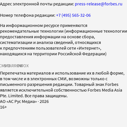
Адрес электронной почты редакции:
press-release@forbes.ru
Номер телефона редакции:
+7 (495) 565-32-06
На информационном ресурсе применяются
рекомендательные технологии (информационные технологии
предоставления информации на основе сбора,
систематизации и анализа сведений, относящихся
к предпочтениям пользователей сети «Интернет»,
находящихся на территории Российской Федерации)
СМИ2
SPARROW
INFOX
Перепечатка материалов и использование их в любой форме,
в том числе и в электронных СМИ, возможны только с
письменного разрешения редакции. Товарный знак Forbes
является исключительной собственностью Forbes Media Asia
Pte. Limited. Все права защищены.
AO «АС Рус Медиа»
·
2026
16+