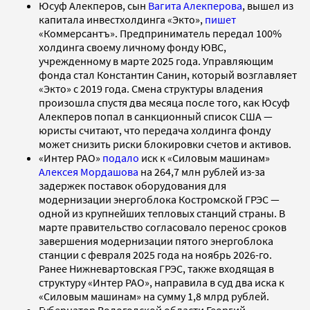
Юсуф Алекперов, сын
Вагита Алекперова
, вышел из
капитала инвестхолдинга «Экто»,
пишет
«Коммерсантъ». Предприниматель передал 100%
холдинга своему личному фонду ЮВС,
учрежденному в марте 2025 года. Управляющим
фонда стал Константин Санин, который возглавляет
«Экто» с 2019 года. Смена структуры владения
произошла спустя два месяца после того, как Юсуф
Алекперов попал в санкционный список США —
юристы считают, что передача холдинга фонду
может снизить риски блокировки счетов и активов.
«Интер РАО»
подало
иск к «Силовым машинам»
Алексея Мордашова
на 264,7 млн рублей из-за
задержек поставок оборудования для
модернизации энергоблока Костромской ГРЭС —
одной из крупнейших тепловых станций страны. В
марте правительство согласовало перенос сроков
завершения модернизации пятого энергоблока
станции с февраля 2025 года на ноябрь 2026-го.
Ранее Нижневартовская ГРЭС, также входящая в
структуру «Интер РАО», направила в суд два иска к
«Силовым машинам» на сумму 1,8 млрд рублей.
Губернатор Вологодской области Георгий