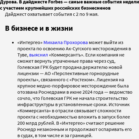
Дурова. В дайджесте Forbes — самые важные события недели
с участием крупнейших российских бизнесменов
Дайджест охватывает события с 2 по 9 мая.
В бизнесе и в жизни
«Интергео»
Михаила Прохорова
может выйти из
проекта по освоению Ак-Сугского месторождения в
Туве,
выяснил
«Коммерсантъ». Если компания не
сможет вернуть утраченные права через суд,
Голевская ГРК будет продана держателю новой
лицензии — АО «Перспективные горнорудные
проекты», связанного с «Ростехом». Лицензия на
крупное медно-порфировое месторождение была
отозвана Роснедрами в июне 2024 года — ведомство
сочло, что Голевская ГРК не начала строительство
инфраструктуры в установленные сроки. Источник
«Коммерсанта» в отрасли связывает сложности
проекта с необходимостью вложить в запуск более
200 млрд рублей. В «Интергео» считают решение
Роснедр незаконным и продолжают оспаривать его
в судах, в том числе и за границей.