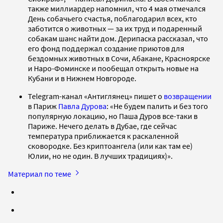
также миллиардер напомнил, что 4 мая отмечался
День собачьего счастья, поблагодарил всех, кто
заботится о животных — за их труд и подаренный
собакам шанс найти дом. Дерипаска рассказал, что
его фонд поддержал создание приютов для
бездомных животных в Сочи, Абакане, Красноярске
и Наро-Фоминске и пообещал открыть новые на
Кубани и в Нижнем Новгороде.
Telegram-канал «Антиглянец» пишет о
возвращении
в Париж
Павла Дурова
: «Не будем палить и без того
популярную локацию, но Паша Дуров все-таки в
Париже. Нечего делать в Дубае, где сейчас
температура приближается к раскаленной
сковородке. Без криптоангела (или как там ее)
Юлии, но не один. В лучших традициях)».
Материал по теме