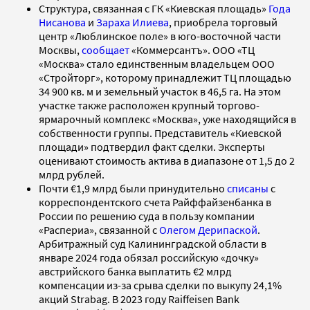
Структура, связанная с ГК «Киевская площадь»
Года
Нисанова
и
Зараха Илиева
, приобрела торговый
центр «Люблинское поле» в юго-восточной части
Москвы,
сообщает
«Коммерсантъ». ООО «ТЦ
«Москва» стало единственным владельцем ООО
«Стройторг», которому принадлежит ТЦ площадью
34 900 кв. м и земельный участок в 46,5 га. На этом
участке также расположен крупный торгово-
ярмарочный комплекс «Москва», уже находящийся в
собственности группы. Представитель «Киевской
площади» подтвердил факт сделки. Эксперты
оценивают стоимость актива в диапазоне от 1,5 до 2
млрд рублей.
Почти €1,9 млрд были принудительно
списаны
с
корреспондентского счета Райффайзенбанка в
России по решению суда в пользу компании
«Распериа», связанной с
Олегом Дерипаской
.
Арбитражный суд Калининградской области в
январе 2024 года обязал российскую «дочку»
австрийского банка выплатить €2 млрд
компенсации из-за срыва сделки по выкупу 24,1%
акций Strabag. В 2023 году Raiffeisen Bank