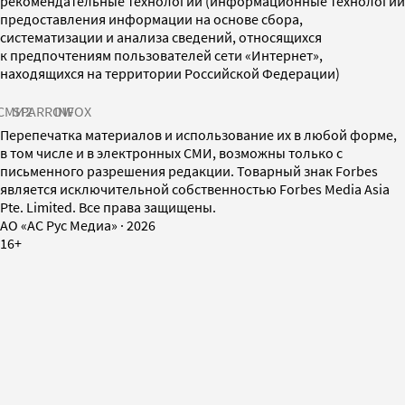
рекомендательные технологии (информационные технологии
предоставления информации на основе сбора,
систематизации и анализа сведений, относящихся
к предпочтениям пользователей сети «Интернет»,
находящихся на территории Российской Федерации)
СМИ2
SPARROW
INFOX
Перепечатка материалов и использование их в любой форме,
в том числе и в электронных СМИ, возможны только с
письменного разрешения редакции. Товарный знак Forbes
является исключительной собственностью Forbes Media Asia
Pte. Limited. Все права защищены.
AO «АС Рус Медиа»
·
2026
16+