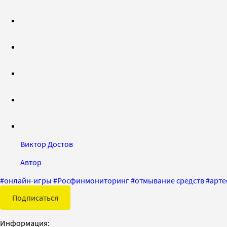
Виктор Достов
Автор
#
онлайн-игры
#
Росфинмониторинг
#
отмывание средств
#
арт
Подписаться
Информация: