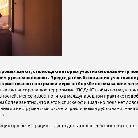
ровых валют, с помощью которых участники онлайн-игр пок
ем у реальных валют. Председатель Ассоциации участников
и криптовалютного рынка меры по борьбе с отмыванием дене
в и финансированию терроризма (ПОД/ФТ), обычно на ум прихо
остей. Менее известно, что в международной практике подоб
ем более занятно, что в этом списке официально пока нет до
ными инструментами расчета: различными дублонами, манами,
юте.
ация при регистрации — часто достаточно электронной почты