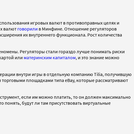
использования игровых валют в противоправных целях и
ых валют
говорили
в Минфине. Отношение регуляторов
асширения их внутреннего функционала. Рост количества
феномены. Регуляторы стали гораздо лучше понимать риски
картой или
материнским капиталом
, и это знание можно
ерации внутри игры в отдельную компанию Tilia, получившую
 торговыми площадками типа eBay, которые рассматривают
струмент, если им можно платить, то он должен максимально
о понять, будут ли там присутствовать виртуальные