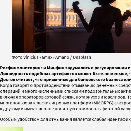
Фото Vinicius «amnx» Amano / Unsplash
Росфинмониторинг и Минфин задумались о регулировании иг
Ликвидность подобных артефактов может быть не меньше, ч
Достов считает, что привычные для банковского бизнеса ил
Когда говорят о противодействии отмыванию денежных средст
операций и многочисленными списками подозрительных активн
включая операторов сотовой связи, нотариусов и ювелиров. Т
многопользовательских игровых платформ (MMORPG) с встроен
к другому и имеют вполне понятную стоимость в фиатной вал
Особым удобством для отмывания является слабая идентифик