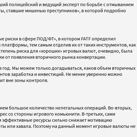
вший полицейский и ведущий эксперт по борьбе с отмыванием
ты, ставшие мишенью преступников», в которой подробно
е риски в сфере ПОД/ФТ», в котором FATF определил
платформы, тем самым отделив их от таких инструментов, как
 степень риска для «хороших» игровых валют, очевидно, была
нтии от появления вторичного рынка конвертации.
в год. Мы можем только догадываться, каков объем вторичных
ентов заработка и инвестиций. Не менее уверенно можно
ит вне зоны контроля.
а нем большое количество нелегальных операций. Во-вторых,
с со стороны игрового комьюнити. В-третьих, сами
ом эффективные ресурсы сильно снижает мотивацию
юты или хавала. Поэтому на данный момент игровые валюты не