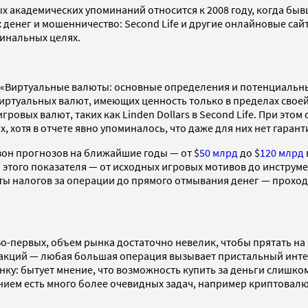
х академических упоминаний относится к 2008 году, когда бы
денег и мошенничество: Second Life и другие онлайновые сай
инальных целях.
 «Виртуальные валюты: основные определения и потенциальны
ртуальных валют, имеющих ценность только в пределах своей 
овых валют, таких как Linden Dollars в Second Life. При этом
, хотя в отчете явно упоминалось, что даже для них нет гара
он прогнозов на ближайшие годы — от $
50 млрд
до $
120 млрд
а этого показателя — от исходных игровых мотивов до инструм
аты налогов за операции до прямого отмывания денег — проход
 Во-первых, объем рынка достаточно невелик, чтобы прятать н
кций — любая большая операция вызывает пристальный интере
ку: бытует мнение, что возможность купить за деньги слишк
анием есть много более очевидных задач, например криптовал