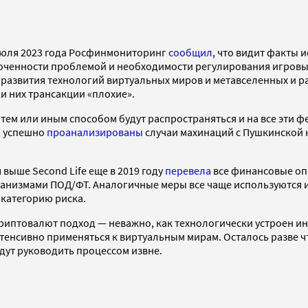
 июля 2023 года Росфинмониторинг
сообщил
, что видит факты 
абоченности проблемой и необходимости регулирования игров
 развития технологий виртуальных миров и метавселенных и р
и них трансакции «плохие».
тем или иным способом будут распространяться и на все эти 
, успешно
проанализированы
случаи махинаций с Пушкинской 
 выше Second Life еще в 2019 году
перевела
все финансовые оп
анизмами ПОД/ФТ. Аналогичные меры все чаще используются и
 категорию риска.
риптовалют подход — неважно, как технологически устроен ин
енсивно применяться к виртуальным мирам. Осталось разве чт
дут руководить процессом извне.