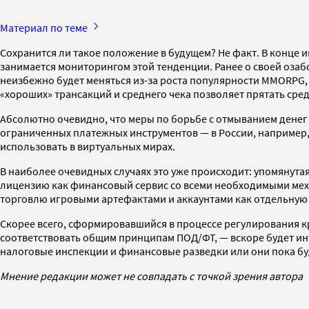
Материал по теме
Сохранится ли такое положение в будущем? Не факт. В конце
занимается мониторингом этой тенденции. Ранее о своей оз
неизбежно будет меняться из-за роста популярности MMORPG,
«хороших» трансакций и среднего чека позволяет прятать сред
Абсолютно очевидно, что меры по борьбе с отмыванием денег 
ограниченных платежных инструментов — в России, например
использовать в виртуальных мирах.
В наиболее очевидных случаях это уже происходит: упомянутая
лицензию как финансовый сервис со всеми необходимыми мех
торговлю игровыми артефактами и аккаунтами как отдельную
Скорее всего, сформировавшийся в процессе регулирования к
соответствовать общим принципам ПОД/ФТ, — вскоре будет инт
налоговые инспекции и финансовые разведки или они пока бу
Мнение редакции может не совпадать с точкой зрения автора