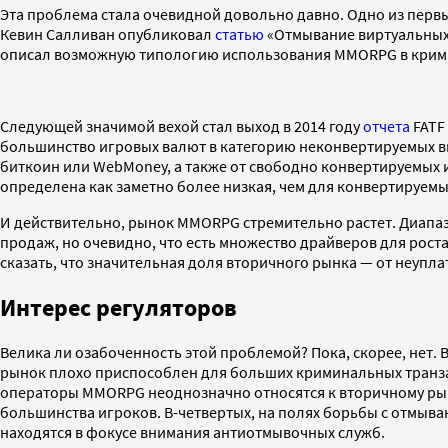
Эта проблема стала очевидной довольно давно. Одно из первы
Кевин Салливан опубликовал
статью
«Отмывание виртуальных 
описал возможную типологию использования MMORPG в крим
Следующей значимой вехой стал выход в 2014 году
отчета
FATF
большинство игровых валют в категорию неконвертируемых ви
биткоин или WebMoney, а также от свободно конвертируемых игр
определена как заметно более низкая, чем для конвертируемых
И действительно, рынок MMORPG стремительно растет. Диапаз
продаж, но очевидно, что есть множество драйверов для рост
сказать, что значительная доля вторичного рынка — от неупл
Интерес регуляторов
Велика ли озабоченность этой проблемой? Пока, скорее, нет.
рынок плохо приспособлен для больших криминальных транза
операторы MMORPG неоднозначно относятся к вторичному рын
большинства игроков. В-четвертых, на полях борьбы с отмыв
находятся в фокусе внимания антиотмывочных служб.