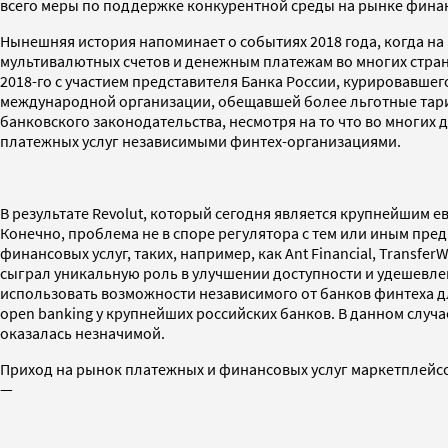
всего меры по поддержке конкурентной среды на рынке фина
Нынешняя история напоминает о событиях 2018 года, когда на
мультивалютных счетов и денежным платежам во многих страна
2018-го с участием представителя Банка России, курировавше
международной организации, обещавшей более льготные тарифы
банковского законодательства, несмотря на то что во многих
платежных услуг независимыми финтех-организациями.
В результате Revolut, который сегодня является крупнейшим е
Конечно, проблема не в споре регулятора с тем или иным пред
финансовых услуг, таких, например, как Ant Financial, TransferW
сыграл уникальную роль в улучшении доступности и удешевлен
использовать возможности независимого от банков финтеха дл
open banking у крупнейших российских банков. В данном случ
оказалась незначимой.
Приход на рынок платежных и финансовых услуг маркетплейсов
—