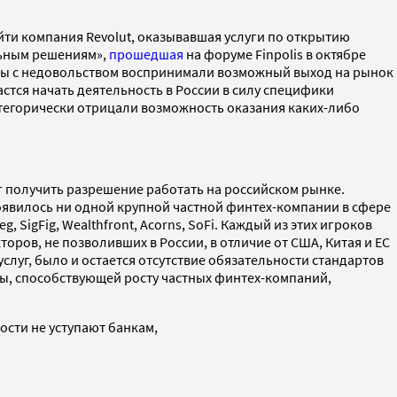
йти компания Revolut, оказывавшая услуги по открытию
льным решениям»,
прошедшая
на форуме Finpolis в октябре
туры с недовольством воспринимали возможный выход на рынок
стся начать деятельность в России в силу специфики
категорически отрицали возможность оказания каких-либо
ог получить разрешение работать на российском рынке.
 появилось ни одной крупной частной финтех-компании в сфере
g, SigFig, Wealthfront, Acorns, SoFi. Каждый из этих игроков
ров, не позволивших в России, в отличие от США, Китая и ЕС
луг, было и остается отсутствие обязательности стандартов
ды, способствующей росту частных финтех-компаний,
ости не уступают банкам,