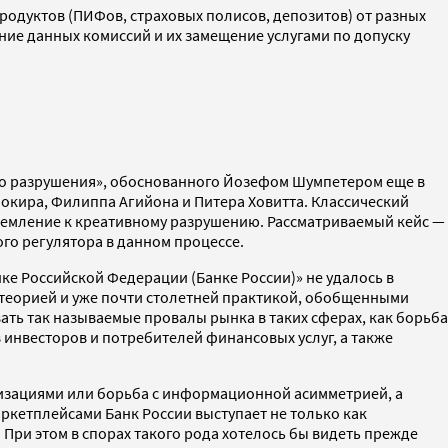
одуктов (ПИФов, страховых полисов, депозитов) от разных
ие данных комиссий и их замещение услугами по допуску
го разрушения», обоснованного Йозефом Шумпетером еще в
кира, Филиппа Агийона и Питера Ховитта. Классический
тремление к креативному разрушению. Рассматриваемый кейс —
ого регулятора в данном процессе.
е Российской Федерации (Банке России)» не удалось в
с теорией и уже почти столетней практикой, обобщенными
ать так называемые провалы рынка в таких сферах, как борьба
нвесторов и потребителей финансовых услуг, а также
низациями или борьба с информационной асимметрией, а
ркетплейсами Банк России выступает не только как
При этом в спорах такого рода хотелось бы видеть прежде