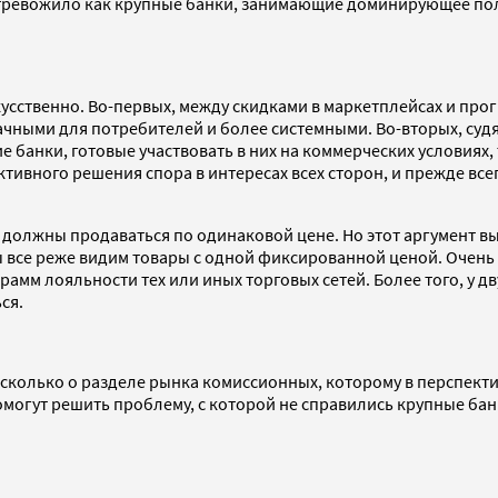
тревожило как крупные банки, занимающие доминирующее поло
усственно. Во-первых, между скидками в маркетплейсах и про
ачными для потребителей и более системными. Во-вторых, суд
 банки, готовые участвовать в них на коммерческих условиях, 
ктивного решения спора в интересах всех сторон, и прежде вс
ы должны продаваться по одинаковой цене. Но этот аргумент в
 все реже видим товары с одной фиксированной ценой. Очень 
грамм лояльности тех или иных торговых сетей. Более того, у 
ься.
, сколько о разделе рынка комиссионных, которому в перспекти
омогут решить проблему, с которой не справились крупные бан