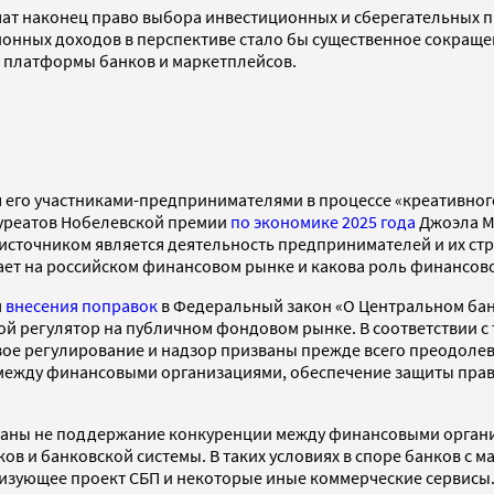
ат наконец право выбора инвестиционных и сберегательных пр
онных доходов в перспективе стало бы существенное сокращен
 платформы банков и маркетплейсов.
я его участниками-предпринимателями в процессе «креативно
ауреатов Нобелевской премии
по экономике 2025 года
Джоэла Мо
о источником является деятельность предпринимателей и их с
тает на российском финансовом рынке и какова роль финансов
м
внесения поправок
в Федеральный закон «О Центральном банк
кой регулятор на публичном фондовом рынке. В соответствии 
вое регулирование и надзор призваны прежде всего преодолев
жду финансовыми организациями, обеспечение защиты прав и
названы не поддержание конкуренции между финансовыми орга
 и банковской системы. В таких условиях в споре банков с ма
изующее проект СБП и некоторые иные коммерческие сервисы. 