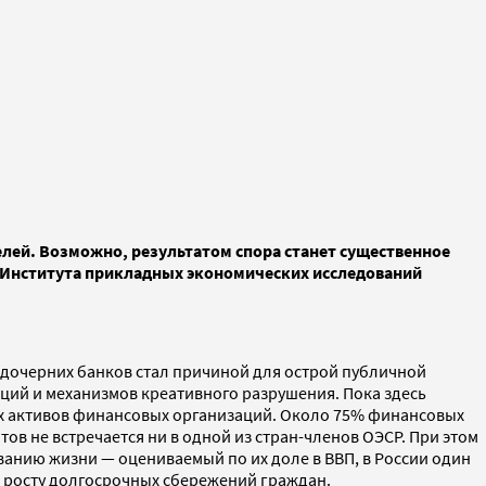
лей. Возможно, результатом спора станет существенное
 Института прикладных экономических исследований
 дочерних банков стал причиной для острой публичной
аций и механизмов креативного разрушения. Пока здесь
ех активов финансовых организаций. Около 75% финансовых
ов не встречается ни в одной из стран-членов OЭСР. При этом
анию жизни — оцениваемый по их доле в ВВП, в России один
 росту долгосрочных сбережений граждан.