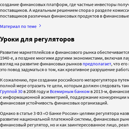
создание финансовых платформ, где частные инвесторы получ
поставщиков. А идеальным решением спора о разделе комисси
поставщиков различных финансовых продуктов в финансовые
Материал по теме
Уроки для регуляторов
Развитие маркетплейсов и финансового рынка обеспечиваетс
1940-е, а позднее многими другими экономистами, включая л
взгляд на развитие финансовых рынков
предполагает
, что ег
это повод задуматься о том, как креативное разрушение рабо
К сожалению, при создании российского мегарегулятора путе
полной мере отразить те цели, которым должен следовать та
Группой 30
в 2008 году и
Всемирным банком
в 2013-м, финансо
с информационной асимметрией, поддержание конкуренции ме
финансовая устойчивость финансовых организаций.
Однако в статье 3 ФЗ «О Банке России» целями регулятора 
развитие национальной платежной системы, финансовых рынков
финансовый регулятор, но и как заинтересованное лицо, реал