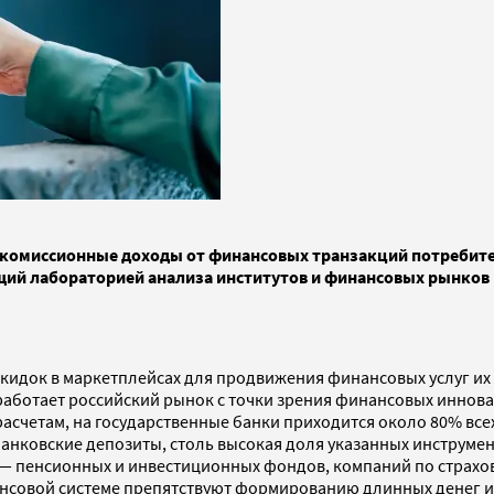
а комиссионные доходы от финансовых транзакций потребите
щий лабораторией анализа институтов и финансовых рынков
кидок в маркетплейсах для продвижения финансовых услуг их
ак работает российский рынок с точки зрения финансовых иннов
асчетам, на государственные банки приходится около 80% вс
анковские депозиты, столь высокая доля указанных инструмент
— пенсионных и инвестиционных фондов, компаний по страхов
ансовой системе препятствуют формированию длинных денег и