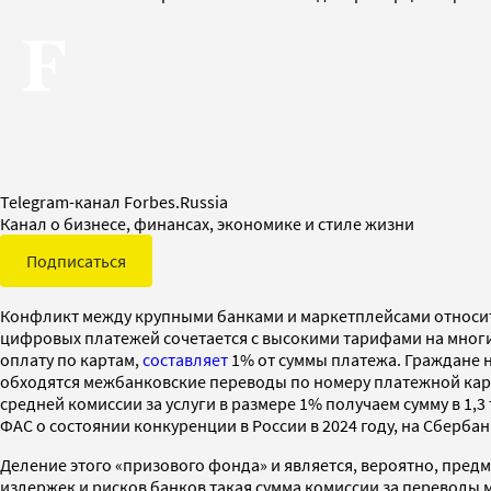
Telegram-канал Forbes.Russia
Канал о бизнесе, финансах, экономике и стиле жизни
Подписаться
Конфликт между крупными банками и маркетплейсами относитс
цифровых платежей сочетается с высокими тарифами на многи
оплату по картам,
составляет
1% от суммы платежа. Граждане н
обходятся межбанковские переводы по номеру платежной карт
средней комиссии за услуги в размере 1% получаем сумму в 1,3
ФАС о состоянии конкуренции в России в 2024 году, на Сберба
Деление этого «призового фонда» и является, вероятно, пред
издержек и рисков банков такая сумма комиссии за переводы м