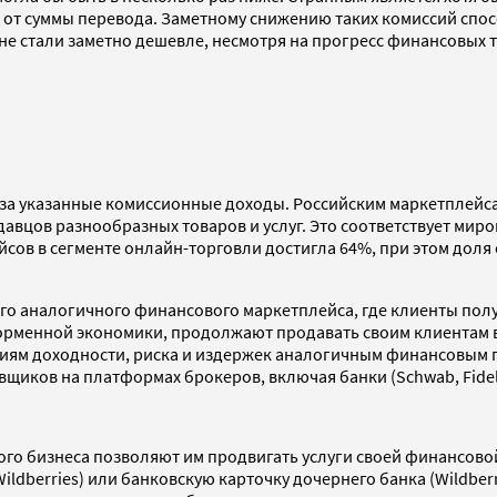
от суммы перевода. Заметному снижению таких комиссий спос
не стали заметно дешевле, несмотря на прогресс финансовых 
й за указанные комиссионные доходы. Российским маркетплей
вцов разнообразных товаров и услуг. Это соответствует миро
йсов в сегменте онлайн-торговли достигла 64%, при этом доля 
ного аналогичного финансового маркетплейса, где клиенты пол
тформенной экономики, продолжают продавать своим клиентам
риям доходности, риска и издержек аналогичным финансовым п
ков на платформах брокеров, включая банки (Schwab, Fidelit
ного бизнеса позволяют им продвигать услуги своей финансов
ildberries) или банковскую карточку дочернего банка (Wildberr