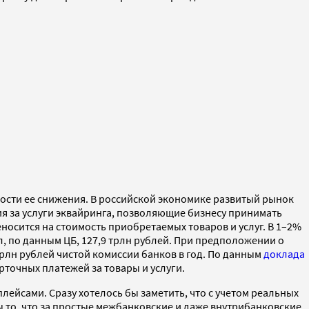
ости ее снижения. В российской экономике развитый рынок
я за услуги эквайринга, позволяющие бизнесу принимать
носится на стоимость приобретаемых товаров и услуг. В 1–2%
, по данным ЦБ, 127,9 трлн рублей. При предположении о
 трлн рублей чистой комиссии банков в год. По данным
доклада
рточных платежей за товары и услуги.
ейсами. Сразу хотелось бы заметить, что с учетом реальных
ы то, что за простые межбанковские и даже внутрибанковские