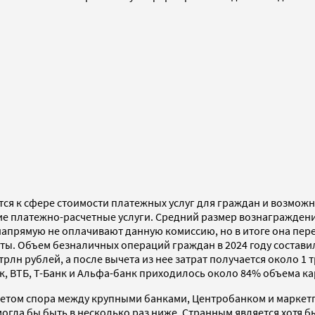
я к сфере стоимости платежных услуг для граждан и возможн
е платежно-расчетные услуги. Средний размер вознаграждени
апрямую не оплачивают данную комиссию, но в итоге она пере
ы. Объем безналичных операций граждан в 2024 году составил
 трлн рублей, а после вычета из нее затрат получается около 1
нк, ВТБ, Т-Банк и Альфа-банк приходилось около 84% объема ка
метом спора между крупными банками, Центробанком и маркетпл
огла бы быть в несколько раз ниже. Странным является хотя б