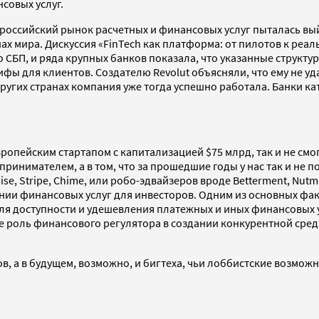
нсовых услуг.
 российский рынок расчетных и финансовых услуг пыталась вы
х мира. Дискуссия «FinTech как платформа: от пилотов к реа
го СБП, и ряда крупных банков показала, что указанные струк
 для клиентов. Создателю Revolut объясняли, что ему не уда
 других странах компания уже тогда успешно работала. Банки 
вропейским стартапом с капитализацией $75 млрд, так и не см
принимателем, а в том, что за прошедшие годы у нас так и не
ise, Stripe, Chime, или робо-эдвайзеров вроде Betterment, Nutme
ии финансовых услуг для инвесторов. Одним из основных факто
я доступности и удешевления платежных и иных финансовых ус
ае роль финансового регулятора в создании конкурентной сре
, а в будущем, возможно, и бигтеха, чьи лоббистские возможн