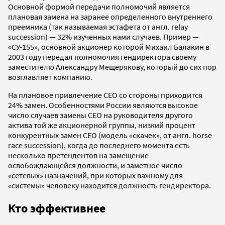
Основной формой передачи полномочий является
плановая замена на заранее определенного внутреннего
преемника (так называемая эстафета от англ. relay
succession) — 32% изученных нами случаев. Пример —
«СУ-155», основной акционер которой Михаил Балакин в
2003 году передал полномочия гендиректора своему
заместителю Александру Мещерякову, который до сих пор
возглавляет компанию.
На плановое привлечение СЕО со стороны приходится
24% замен. Особенностями России являются высокое
число случаев замены СЕО на руководителя другого
актива той же акционерной группы, низкий процент
конкурентных замен СЕО (модель «скачек», от англ. horse
race succession), когда до последнего момента есть
несколько претендентов на замещение
освобождающейся должности, и заметное число
«сетевых» назначений, при которых важному для
«системы» человеку находится должность гендиректора.
Кто эффективнее