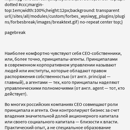
dotted #ccc;margin-
top:1em;width:100%;height:12px;background: transparent
url(/sites/all/modules/custom/forbes_wysiwyg_plugins/plugi
ns/forbesbreak/images/breaktext.gif) no-repeat center top;}
pagebreak
Наиболее комфортно чувствуют себя СЕО-собственники,
или, более точно, принципалы-агенты. Принципалами
в современном корпоративном управлении называют
людей или институты, которые обладают правом
распоряжения собственностью (от англ. principal —
главный), а агентами — тех, кого принципалы наделяют
управленческими полномочиями (от англ. agent — тот, кто
действует).
Во многих российских компаниях CEO совмещают роли
принципала и агента. Они контролируют бизнес за счет
владения значительной долей акционерного капитала
или своего социального капитала — близости к власти.
Практический опыт, а не специальное образование