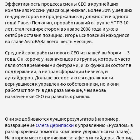
Эффективность процесса смены СЕО в крупнейших
компаниях России ужасающе низкая. Более 30% ушедших
гендиректоров не продержались в должности и одного
года! Павел Пелюгин, проработавший в группе ЧТПЗ 10
лет, стал гендиректором в январе 2008 года и уже в
октябре оставил позицию. Игорь Есиповский находился
во главе АвтоВАЗа всего шесть месяцев.
Средний срок работы нового СЕО из нашей выборки — 3
года. Он короче у назначенцев из группы, которые часто
являются временными фигурами, и их функции состоят в
поддержании, а не трансформации бизнеса, и
аутсайдеров. Дольше всех остаются в должности
вернувшиеся к управлению собственники, но и они
работают почти в два раза меньше, чем вновь
назначенные СЕО на развитых рынках.
Они же добиваются лучших результатов (например,
возвращение
Олега Дерипаски
к управлению «Русалом» в
разгар кризиса помогло компании удержаться на плаву).
На втором месте принявшие эстафету инсайдеры. Леонид