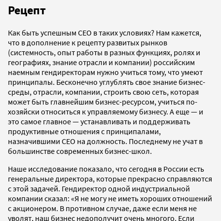
Рецепт
Как быть успешным СЕО в таких условиях? Нам кажется,
что в дополнение к рецепту развитых рынков
(системность, опыт работы в разных функциях, ролях и
географиях, знание отрасли и компании) российским
наемным гендиректорам нужно учиться тому, что умеют
принципалы. Бесконечно углублять свое знание бизнес-
среды, отрасли, компании, строить свою сеть, которая
может быть главнейшим бизнес-ресурсом, учиться по-
хозяйски относиться к управляемому бизнесу. А еще — и
это самое главное — устанавливать и поддерживать
продуктивные отношения с принципалами,
назначившими СЕО на должность. Последнему не учат в
большинстве современных бизнес-школ.
Наше исследование показало, что сегодня в России есть
генеральные директора, которые прекрасно справляются
с этой задачей. Гендиректор одной индустриальной
компании сказал: «Я не могу не иметь хороших отношений
с акционером. В противном случае, даже если меня не
уволят, наш бизнес недополучит очень многого. Если