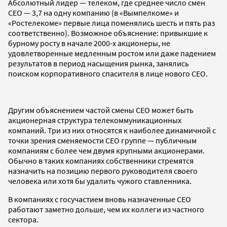
Абсолютный лидер — телеком, где среднее число смен
СЕО — 3,7 на одну компанию (в «Вымпелкоме» и
«Ростелекоме» первые лица поменялись шесть и пять раз
соответственно). Возможное объяснение: привыкшие к
бурному росту в начале 2000-х акционеры, не
удовлетворенные медленным ростом или даже падением
результатов в период насыщения рынка, занялись
поиском корпоративного спасителя в лице нового СЕО.
Другим объяснением частой смены CEO может быть
акционерная структура телекоммуникационных
компаний. Три из них относятся к наиболее динамичной с
точки зрения сменяемости СЕО группе — публичным
компаниям с более чем двумя крупными акционерами.
Обычно в таких компаниях собственники стремятся
назначить на позицию первого руководителя своего
человека или хотя бы удалить чужого ставленника.
В компаниях с госучастием вновь назначенные СЕО
работают заметно дольше, чем их коллеги из частного
сектора.