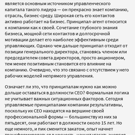
является основным источником управленческого
капитала такого лидера — он прекрасно знает компанию,
отрасль, бизнес-среду. Широкая сеть его контактов
активно работает на бизнес. Принципал-агент относится
к компании как к своей. Сочетание глубокого знания
бизнеса, мощной сети контактов и долгосрочной
мотивации делает его наиболее эффективным среди
управляющих. Однако чем дальше принципал отходит от
позиции генерального директора, становясь членом или
председателем совета директоров, просто акционером,
тем менее позитивным становится его влияние на
компанию. Очевидно, что это связано с отсутствием у него
рабочих моделей непрямого управления.
Означает ли это, что принципалам нужно как можно
дольше оставаться в должности СЕО? Формальная логика
не учитывает важных ситуационных факторов. Сегодня
управляемые принципалами компании результативны,
поскольку их СЕО находятся на вершине своей
профессиональной формы — большинству из них за
пятьдесят, они работают в должности около 15 лет. Но
еще немного, и пик сменится закатом, опыт начнет
трансформироваться в косность, начнет угасать энергия.