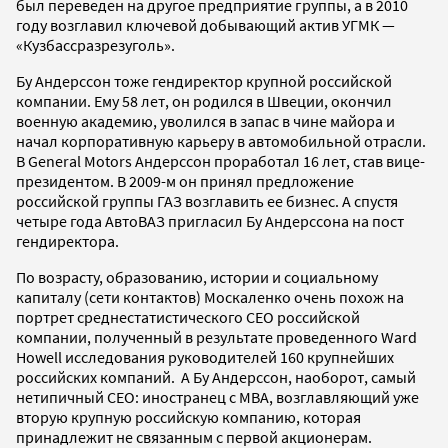
был переведен на другое предприятие группы, а в 2010
году возглавил ключевой добывающий актив УГМК —
«Кузбассразрезуголь».
Бу Андерссон тоже гендиректор крупной российской
компании. Ему 58 лет, он родился в Швеции, окончил
военную академию, уволился в запас в чине майора и
начал корпоративную карьеру в автомобильной отрасли.
В General Motors Андерссон проработал 16 лет, став вице-
президентом. В 2009-м он принял предложение
российской группы ГАЗ возглавить ее бизнес. А спустя
четыре года АвтоВАЗ пригласил Бу Андерссона на пост
гендиректора.
По возрасту, образованию, истории и социальному
капиталу (сети контактов) Москаленко очень похож на
портрет среднестатистического СЕО российской
компании, полученный в результате проведенного Ward
Howell исследования руководителей 160 крупнейших
российских компаний. А Бу Андерссон, наоборот, самый
нетипичный CEO: иностранец с MBA, возглавляющий уже
вторую крупную российскую компанию, которая
принадлежит не связанным с первой акционерам.