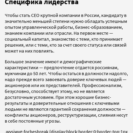
Специфика лидерства
Чтобы стать СЕО крупной компании в России, кандидату в
значительно меньшей степени нужно обладать успешным
опытом управленческой работы, бизнес-образованием,
знанием компании или отрасли. На первом месте —
социальный капитал, знакомство с теми, кто принимает
решения, или с теми, кто за счет своего статуса или связей
может на них повлиять.
Большое значение имеют и демографические
характеристики — предпочтение отдается россиянам,
мужчинам до 50 лет. Чтобы остаться в должности надолго,
надо прежде всего завоевать доверие ключевых людей —
акционеров или их представителей. Профессионализм,
безусловно, способствует этому, но не является
достаточным условием. При этом хорошие бизнес-
результаты и доверительные отношения с ключевыми
людьми не являются гарантией сохранения должности —
конфликты акционеров, реструктуризации, слияния несут
в себе постоянные угрозы.
.wysiwyg-forbesbreak {display:block;border:0;border-top:1px