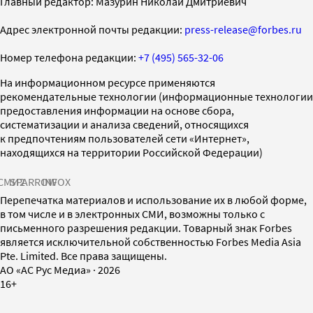
Главный редактор: Мазурин Николай Дмитриевич
Адрес электронной почты редакции:
press-release@forbes.ru
Номер телефона редакции:
+7 (495) 565-32-06
На информационном ресурсе применяются
рекомендательные технологии (информационные технологии
предоставления информации на основе сбора,
систематизации и анализа сведений, относящихся
к предпочтениям пользователей сети «Интернет»,
находящихся на территории Российской Федерации)
СМИ2
SPARROW
INFOX
Перепечатка материалов и использование их в любой форме,
в том числе и в электронных СМИ, возможны только с
письменного разрешения редакции. Товарный знак Forbes
является исключительной собственностью Forbes Media Asia
Pte. Limited. Все права защищены.
AO «АС Рус Медиа»
·
2026
16+