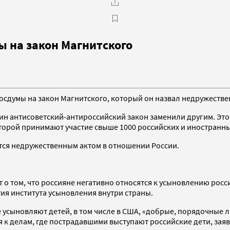
ы на закон Магнитского
Госдумы на закон Магнитского, который он назвал недружеств
один антисоветский-антироссийский закон заменили другим. Эт
торой принимают участие свыше 1000 российских и иностранн
ется недружественным актом в отношении России.
о том, что россияне негативно относятся к усыновлению росси
я института усыновления внутри страны.
усыновляют детей, в том числе в США, «добрые, порядочные л
я к делам, где пострадавшими выступают российские дети, зая