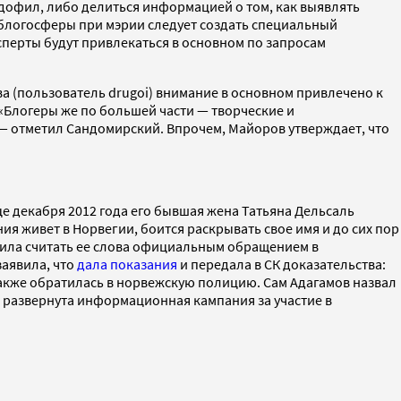
едофил, либо делиться информацией о том, как выявлять
 блогосферы при мэрии следует создать специальный
сперты будут привлекаться в основном по запросам
а (пользователь drugoi) внимание в основном привлечено к
 «Блогеры же по большей части — творческие и
— отметил Сандомирский. Впрочем, Майоров утверждает, что
е декабря 2012 года его бывшая жена Татьяна Дельсаль
ия живет в Норвегии, боится раскрывать свое имя и до сих пор
осила считать ее слова официальным обращением в
заявила, что
дала показания
и передала в СК доказательства:
 также обратилась в норвежскую полицию. Сам Адагамов назвал
о развернута информационная кампания за участие в