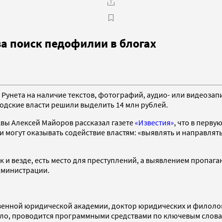
за поиск педофилии в блогах
Рунета на наличие текстов, фотографий, аудио- или видеоза
одские власти решили выделить 14 млн рублей.
вы Алексей Майоров рассказал газете
«Известия»
, что в перв
ли могут оказывать содействие властям: «выявлять и направл
ак и везде, есть место для преступлений, а выявлением проп
дминистрации.
енной юридической академии, доктор юридических и филологи
ило, проводится программными средствами по ключевым словам