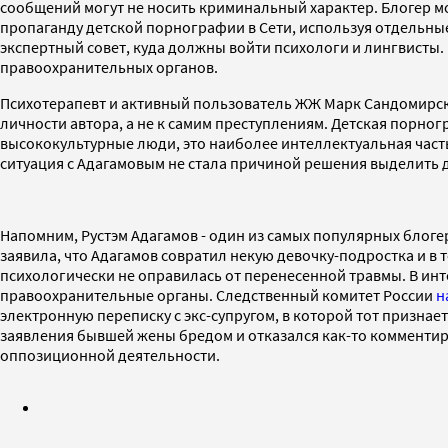
сообщений могут не носить криминальный характер. Блогер м
пропаганду детской порнографии в Сети, используя отдельны
экспертный совет, куда должны войти психологи и лингвисты.
правоохранительных органов.
Психотерапевт и активный пользователь ЖЖ Марк Сандомирский
личности автора, а не к самим преступлениям. Детская порно
высококультурные люди, это наиболее интеллектуальная част
ситуация с Адагамовым не стала причиной решения выделить 
Напомним, Рустэм Адагамов - один из самых популярных блоге
заявила, что Адагамов совратил некую девочку-подростка и в 
психологически не оправилась от перенесенной травмы. В ин
правоохранительные органы. Следственный комитет России
н
электронную переписку с экс-супругом, в которой тот призна
заявления бывшей жены бредом и отказался как-то комментир
оппозиционной деятельности.