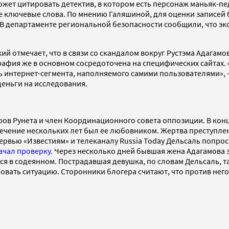
ожет цитировать детектив, в котором есть персонаж маньяк-п
е ключевые слова. По мнению Галяшиной, для оценки записей
 В департаменте региональной безопасности сообщили, что эк
 отмечает, что в связи со скандалом вокруг Рустэма Адагамов
графия же в основном сосредоточена на специфических сайтах.
ь интернет-сегмента, наполняемого самими пользователями», 
деньги на исследования.
ров Рунета и член Координационного совета оппозиции. В конц
течение нескольких лет был ее любовником. Жертва преступлен
тервью «Известиям» и телеканалу Russia Today Дельсаль попр
ачал проверку
. Через несколько дней бывшая жена Адагамова 
ется в содеянном. Пострадавшая девушка, по словам Дельсаль,
овать ситуацию. Сторонники блогера считают, что против нег