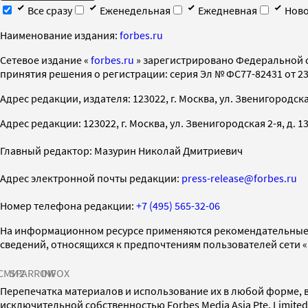
Все сразу
Еженедельная
Ежедневная
Ново
Наименование издания:
forbes.ru
Cетевое издание «
forbes.ru
» зарегистрировано Федеральной 
принятия решения о регистрации: серия Эл № ФС77-82431 от 23 
Адрес редакции, издателя: 123022, г. Москва, ул. Звенигородская 2-
Адрес редакции: 123022, г. Москва, ул. Звенигородская 2-я, д. 13, с
Главный редактор: Мазурин Николай Дмитриевич
Адрес электронной почты редакции:
press-release@forbes.ru
Номер телефона редакции:
+7 (495) 565-32-06
На информационном ресурсе применяются рекомендательные 
сведений, относящихся к предпочтениям пользователей сети 
СМИ2
SPARROW
INFOX
Перепечатка материалов и использование их в любой форме, в
исключительной собственностью Forbes Media Asia Pte. Limite