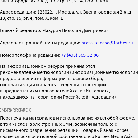
Звенигородская 2-я, д. 13, стр. 15, эт. 4, пом. X, ком. 1
Адрес редакции: 123022, г. Москва, ул. Звенигородская 2-я, д.
13, стр. 15, эт. 4, пом. X, ком. 1
Главный редактор: Мазурин Николай Дмитриевич
Адрес электронной почты редакции:
press-release@forbes.ru
Номер телефона редакции:
+7 (495) 565-32-06
На информационном ресурсе применяются
рекомендательные технологии (информационные технологии
предоставления информации на основе сбора,
систематизации и анализа сведений, относящихся
к предпочтениям пользователей сети «Интернет»,
находящихся на территории Российской Федерации)
СМИ2
SPARROW
INFOX
Перепечатка материалов и использование их в любой форме,
в том числе и в электронных СМИ, возможны только с
письменного разрешения редакции. Товарный знак Forbes
является исключительной собственностью Forbes Media Asia