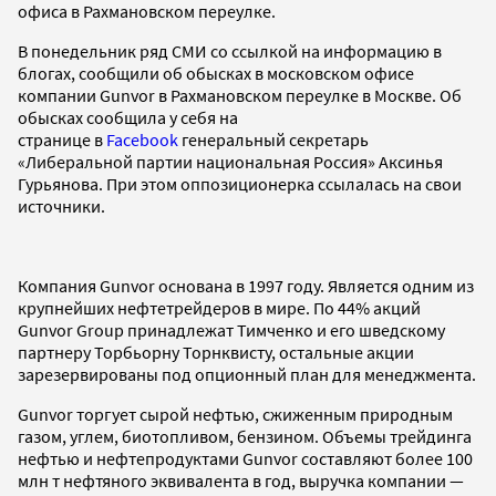
офиса в Рахмановском переулке.
В понедельник ряд СМИ со ссылкой на информацию в
блогах, сообщили об обысках в московском офисе
компании Gunvor в Рахмановском переулке в Москве. Об
обысках сообщила у себя на
странице в
Facebook
генеральный секретарь
«Либеральной партии национальная Россия» Аксинья
Гурьянова. При этом оппозиционерка ссылалась на свои
источники.
Компания Gunvor основана в 1997 году. Является одним из
крупнейших нефтетрейдеров в мире. По 44% акций
Gunvor Group принадлежат Тимченко и его шведскому
партнеру Торбьорну Торнквисту, остальные акции
зарезервированы под опционный план для менеджмента.
Gunvor торгует сырой нефтью, сжиженным природным
газом, углем, биотопливом, бензином. Объемы трейдинга
нефтью и нефтепродуктами Gunvor составляют более 100
млн т нефтяного эквивалента в год, выручка компании —