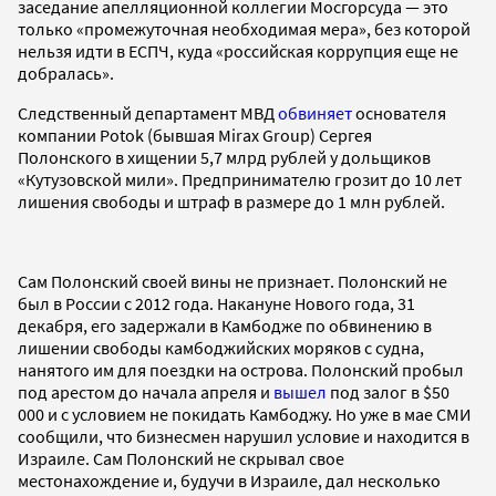
заседание апелляционной коллегии Мосгорсуда — это
только «промежуточная необходимая мера», без которой
нельзя идти в ЕСПЧ, куда «российская коррупция еще не
добралась».
Следственный департамент МВД
обвиняет
основателя
компании Potok (бывшая Mirax Group) Сергея
Полонского в хищении 5,7 млрд рублей у дольщиков
«Кутузовской мили». Предпринимателю грозит до 10 лет
лишения свободы и штраф в размере до 1 млн рублей.
Сам Полонский своей вины не признает. Полонский не
был в России с 2012 года. Накануне Нового года, 31
декабря, его задержали в Камбодже по обвинению в
лишении свободы камбоджийских моряков с судна,
нанятого им для поездки на острова. Полонский пробыл
под арестом до начала апреля и
вышел
под залог в $50
000 и с условием не покидать Камбоджу. Но уже в мае СМИ
сообщили, что бизнесмен нарушил условие и находится в
Израиле. Сам Полонский не скрывал свое
местонахождение и, будучи в Израиле, дал несколько