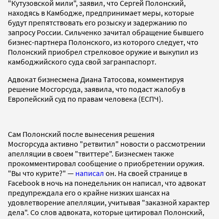
"Кутузовской мили", заявил, что Сергей Полонский,
находясь в Камбодже, предпринимает меры, которые
будут препятствовать его розыску и задержанию по
запросу России. Сильченко зачитал обращение бывшего
бизнес-партнера Полонского, из которого следует, что
Полонский приобрел стрелковое оружие и выкупил из
камбоджийского суда свой загранпаспорт.
Адвокат бизнесмена Диана Татосова, комментируя
решение Мосгорсуда, заявила, что подаст жалобу в
Европейский суд по правам человека (ЕСПЧ).
Сам Полонский после вынесения решения
Мосгорсуда активно "ретвитил" новости о рассмотрении
апелляции в своем "твиттере". Бизнесмен также
прокомментировал сообщение о приобретении оружия.
"Вы что курите?" —
написал
он. На своей странице в
Facebook в ночь на понедельник он написал, что адвокат
предупреждала его о крайне низких шансах на
удовлетворение апелляции, учитывая "заказной характер
дела". Со слов адвоката, которые цитировал Полонский,