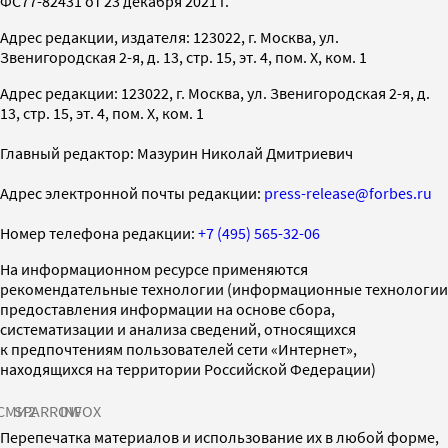
ФС77-82431 от 23 декабря 2021 г.
Адрес редакции, издателя: 123022, г. Москва, ул.
Звенигородская 2-я, д. 13, стр. 15, эт. 4, пом. X, ком. 1
Адрес редакции: 123022, г. Москва, ул. Звенигородская 2-я, д.
13, стр. 15, эт. 4, пом. X, ком. 1
Главный редактор: Мазурин Николай Дмитриевич
Адрес электронной почты редакции:
press-release@forbes.ru
Номер телефона редакции:
+7 (495) 565-32-06
На информационном ресурсе применяются
рекомендательные технологии (информационные технологии
предоставления информации на основе сбора,
систематизации и анализа сведений, относящихся
к предпочтениям пользователей сети «Интернет»,
находящихся на территории Российской Федерации)
СМИ2
SPARROW
INFOX
Перепечатка материалов и использование их в любой форме,