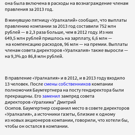
она была включена в расходы на вознаграждение членам
правления за 2013 год.
В минувшую пятницу «Уралкалий» сообщил, что выплаты
правлению компании за 2013 год составили 752 млн
рублей — в 2,3 раза больше, чем в 2012 году. Из них
649,5 млн рублей пришлось на зарплату, 6,6 млн —
на компенсацию расходов, 96 млн — на премии. Выплаты
членам совета директоров «Уралкалия» также выросли —
на 9,3% до 86,8 млн рублей.
В правление «Уралкалия» и в 2012, и в 2013 году входило
13 человек. После
смены собственников
компании
полномочия Баумгертнера на посту гендиректора были
прекращены. Его
заменил
зампред совета
директоров «Уралхима" Дмитрий
Осипов. Баумгертнер сохранил место в совете директоров
«Уралкалия», а источники газеты, близкие к одному
из новых акционеров компании, говорили, что хотели бы,
чтобы он остался в компании.