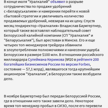
В конце июля "Уралкалий"
объявил
о разрыве
сотрудничества по продаже удобрений
с «Беларуськалием» и намерении перейти к новой
сбытовой стратегии и увеличивать количество
продаваемых удобрений, невзирая на их цену. Спустя
месяц гендиректор «Уралкалия» Владислав Баумгертнер,
который также возглавлял наблюдательный совет
Белорусской калийной компании (СП "Уралкалия" и
"Беларуськалия"), был арестован в Минске. Его и еще
четырех топ-менеджеров трейдера обвинили
в злоупотреблении полномочиями и нанесении ущерба
Белоруссии в размере $100 млн. В отношении российского
миллиардера
Сулеймана Керимова
(№20 в
рейтинге 200
богатейших бизнесменов России по версии Forbes
,
состояние — $7,1 млрд), являвшегося тогда крупнейшим
акционером "Уралкалия", в Белоруссии также возбудили
дело.
В ноябре Баумгертнер был передан Белоруссией России,
где в отношении него также завели дело. Некоторое
время топ-менеджер пробыл в СИЗО, после его перевели