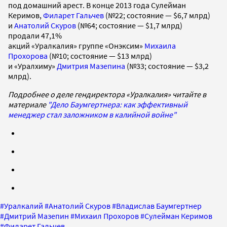
под домашний арест. В конце 2013 года Сулейман
Керимов,
Филарет Гальчев
(№22; состояние — $6,7 млрд)
и
Анатолий Скуров
(№64; состояние — $1,7 млрд)
продали 47,1%
акций «Уралкалия» группе «Онэксим»
Михаила
Прохорова
(№10; состояние — $13 млрд)
и «Уралхиму»
Дмитрия Мазепина
(№33; состояние — $3,2
млрд).
Подробнее о деле гендиректора «Уралкалия» читайте в
материале
"Дело Баумгертнера: как эффективный
менеджер стал заложником в калийной войне"
#
Уралкалий
#
Анатолий Скуров
#
Владислав Баумгертнер
#
Дмитрий Мазепин
#
Михаил Прохоров
#
Сулейман Керимов
#
Филарет Гальчев