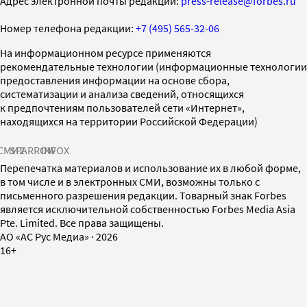
Адрес электронной почты редакции:
press-release@forbes.ru
Номер телефона редакции:
+7 (495) 565-32-06
На информационном ресурсе применяются
рекомендательные технологии (информационные технологии
предоставления информации на основе сбора,
систематизации и анализа сведений, относящихся
к предпочтениям пользователей сети «Интернет»,
находящихся на территории Российской Федерации)
СМИ2
SPARROW
INFOX
Перепечатка материалов и использование их в любой форме,
в том числе и в электронных СМИ, возможны только с
письменного разрешения редакции. Товарный знак Forbes
является исключительной собственностью Forbes Media Asia
Pte. Limited. Все права защищены.
AO «АС Рус Медиа»
·
2026
16+