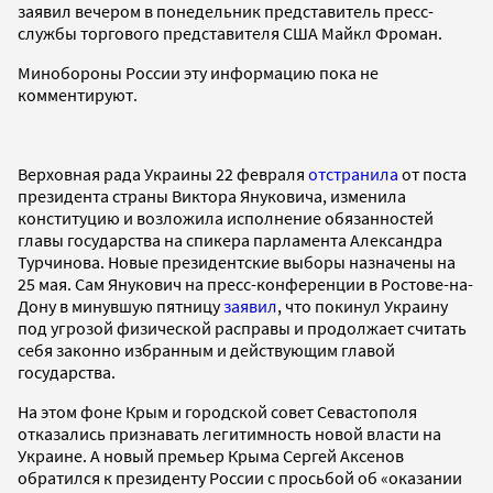
заявил вечером в понедельник представитель пресс-
службы торгового представителя США Майкл Фроман.
Минобороны России эту информацию пока не
комментируют.
Верховная рада Украины 22 февраля
отстранила
от поста
президента страны Виктора Януковича, изменила
конституцию и возложила исполнение обязанностей
главы государства на спикера парламента Александра
Турчинова. Новые президентские выборы назначены на
25 мая. Сам Янукович на пресс-конференции в Ростове-на-
Дону в минувшую пятницу
заявил
, что покинул Украину
под угрозой физической расправы и продолжает считать
себя законно избранным и действующим главой
государства.
На этом фоне Крым и городской совет Севастополя
отказались признавать легитимность новой власти на
Украине. А новый премьер Крыма Сергей Аксенов
обратился к президенту России с просьбой об «оказании