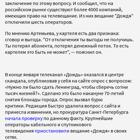
заключение по этому вопросу. И сообщил, что на
российском рынке существуют более 4000 компаний,
имеющих право на телевещание. Из них вещание "Дождя"
отключили шесть операторов.
По мнению Артемьева, у картеля есть два признака:
сговор и выгода. "От отключения ты выгоды не получишь.
Ты потерял абонента, потерял денежный поток. То есть
картелем это быть не может", — пояснил он.
В конце января телеканал «Дождь» оказался в центре
скандала, опубликовав у себя на сайте опрос с вопросом:
«Нужно ли было сдать Ленинград, чтобы сберечь сотни
тысяч жизней?». Сделано это было накануне 70-летий
снятия блокады города. Опрос вызвал бурю
критики. Редакция быстро удалила вопрос с сайта и
принесла извинения, но прокуратура Санкт-Петербурга
начала проверку
по данному факту. Крупнейшие
операторы кабельного и спутникового
телевидения
приостановили
вещание «Дождя» в своих
сетях.