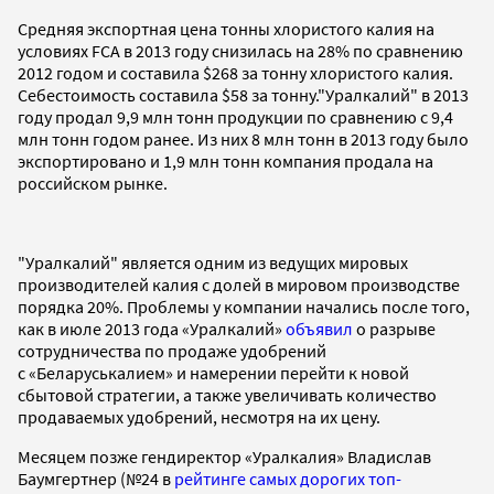
Cредняя экспортная цена тонны хлористого калия на
условиях FCA в 2013 году снизилась на 28% по сравнению
2012 годом и составила $268 за тонну хлористого калия.
Себестоимость составила $58 за тонну."Уралкалий" в 2013
году продал 9,9 млн тонн продукции по сравнению с 9,4
млн тонн годом ранее. Из них 8 млн тонн в 2013 году было
экспортировано и 1,9 млн тонн компания продала на
российском рынке.
"Уралкалий" является одним из ведущих мировых
производителей калия с долей в мировом производстве
порядка 20%. Проблемы у компании начались после того,
как в июле 2013 года «Уралкалий»
объявил
о разрыве
сотрудничества по продаже удобрений
с «Беларуськалием» и намерении перейти к новой
сбытовой стратегии, а также увеличивать количество
продаваемых удобрений, несмотря на их цену.
Месяцем позже гендиректор «Уралкалия» Владислав
Баумгертнер (№24 в
рейтинге самых дорогих топ-