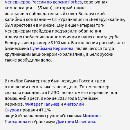
менеджеров России по версии Forbes
, совокупная
компенсация — $5 млн), который также
возглавлял наблюдательный совет Белорусской
калийной компании — СП «Уралкалия» и «Беларуськалия»,
был арестован в Минске. Ему и еще четырем топ-
менеджерам трейдера предъявили обвинения
в злоупотреблении полномочиями и нанесении ущерба
Белоруссии в размере $100 млн. В отношении российского
бизнесмена
Сулеймана Керимова
, являвшегося тогда
крупнейшим акционером «Уралкалия», в Белоруссии
также возбудили дело.
В ноябре Баумгертнер был передан России, где в
отношении него также завели дело. Топ-менеджер
сначала находился в СИЗО, но потом его перевели под
домашний арест. В конце 2013 года Сулейман
Керимов,
Филарет Гальчев
и
Анатолий
Скуров
продали 47,1%
акций «Уралкалия» группе «Онэксим»
Михаила
Прохорова
и «Уралхиму»
Дмитрия Мазепина
.