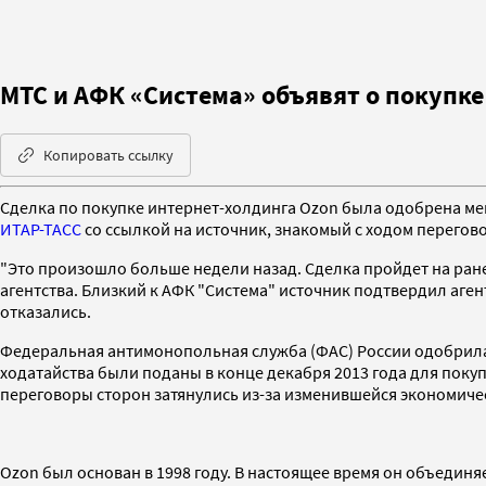
МТС и АФК «Система» объявят о покупке
Копировать ссылку
Сделка по покупке интернет-холдинга Ozon была одобрена м
ИТАР-ТАСС
со ссылкой на источник, знакомый с ходом перегов
"Это произошло больше недели назад. Сделка пройдет на ранее
агентства. Близкий к АФК "Система" источник подтвердил аге
отказались.
Федеральная антимонопольная служба (ФАС) России одобрила 
ходатайства были поданы в конце декабря 2013 года для поку
переговоры сторон затянулись из-за изменившейся экономиче
Ozon был основан в 1998 году. В настоящее время он объединяе