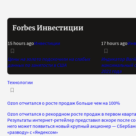
Forbes Инвестиции
15 hours ago
Инвестиции
17 hours ago
Инв
Цены на золото подскочили на слабых
Индикатор Bank 
данных по занятости в США
максимальный о
2021 года
Технологии
Ozon отчитался о росте продаж больше чем на 100%
Ozon отчитался о рекордном росте продаж в первом кварт
Результаты интернет-ретейлер представил вскоре после со
него может появиться новый крупный акционер — Сбербанк
«разводу» с «Яндексом»