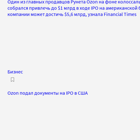
Один из главных продавцов Рунета Ozon на фоне колоссал
собрался привлечь до $1 млрд в ходе IPO на американской
компании может достичь $5,6 млрд, узнала Financial Times
Бизнес
Ozon подал документы на IPO в США