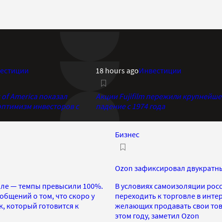
естиции
18 hours ago
Инвестиции
of America показал
Акции Fujifilm пережили крупнейше
птимизм инвесторов с
падение с 1974 года
Бизнес
Ozon зафиксировал двукратны
але — темпы превысили 100%.
В условиях самоизоляции росс
общений о том, что скоро у
переходить к торговле в инт
, который готовится к
желающих продавать свои това
этом году, заметил Ozon