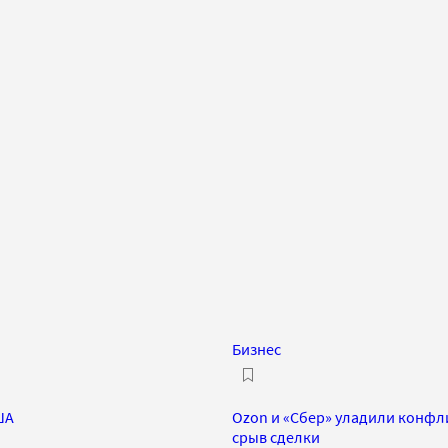
Бизнес
ША
Ozon и «Сбер» уладили конфли
срыв сделки