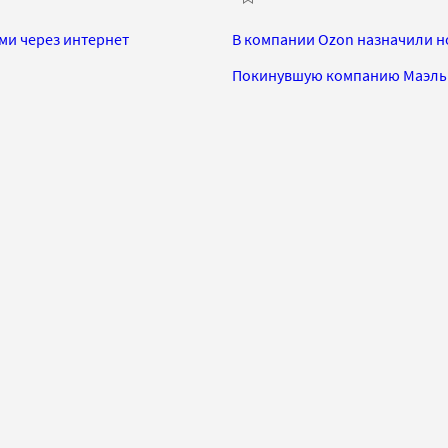
ами через интернет
В компании Ozon назначили н
Покинувшую компанию Маэль Г