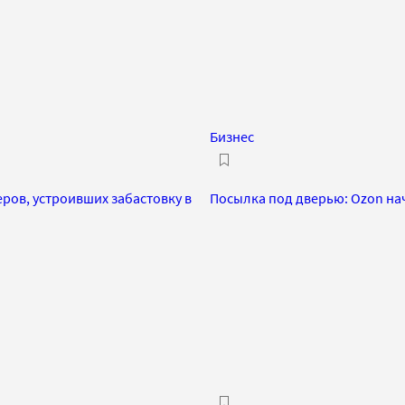
Бизнес
ров, устроивших забастовку в
Посылка под дверью: Ozon на