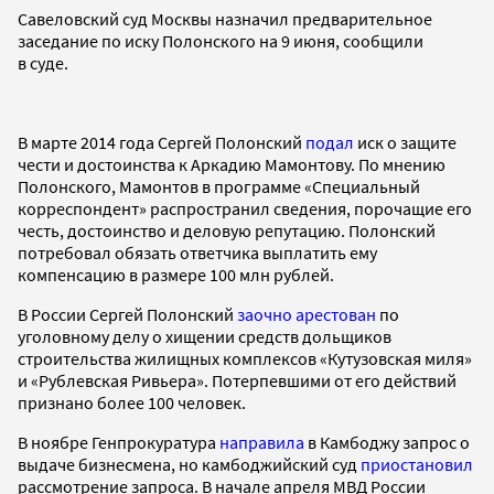
Савеловский суд Москвы назначил предварительное
заседание по иску Полонского на 9 июня, сообщили
в суде.
В марте 2014 года Сергей Полонский
подал
иск о защите
чести и достоинства к Аркадию Мамонтову. По мнению
Полонского, Мамонтов в программе «Специальный
корреспондент» распространил сведения, порочащие его
честь, достоинство и деловую репутацию. Полонский
потребовал обязать ответчика выплатить ему
компенсацию в размере 100 млн рублей.
В России Сергей Полонский
заочно арестован
по
уголовному делу о хищении средств дольщиков
строительства жилищных комплексов «Кутузовская миля»
и «Рублевская Ривьера». Потерпевшими от его действий
признано более 100 человек.
В ноябре Генпрокуратура
направила
в Камбоджу запрос о
выдаче бизнесмена, но камбоджийский суд
приостановил
рассмотрение запроса. В начале апреля МВД России