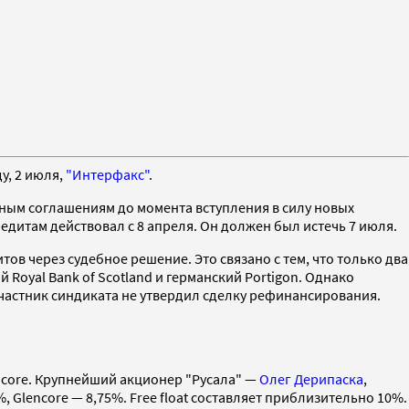
у, 2 июля,
"Интерфакс"
.
тным соглашениям до момента вступления в силу новых
дитам действовал с 8 апреля. Он должен был истечь 7 июля.
в через судебное решение. Это связано с тем, что только два
Royal Bank of Scotland и германский Portigon. Однако
участник синдиката не утвердил сделку рефинансирования.
encore. Крупнейший акционер "Русала" —
Олег Дерипаска
,
, Glencore — 8,75%. Free float составляет приблизительно 10%.