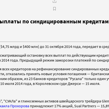
 выплаты по синдицированным кредитам
75 млрд и $400 млн) до 31 октября 2014 года, передает в сред
едусматривающий остановку всех выплат по действующим креди
 2014 года. Предыдущий режим заморозки платежей по синдкре
я всех кредиторов на рефинансирование синдированных кредито
и, отказались принять новые условия погашения — британский 
аким образом, из 23 банков-кредиторов "Русала" только один 
10 июля 2014 года, в Королевском суде Джерси — 15 июля.
ала", "СУАЛа" и глиноземных активов швейцарского трейдера Gl
хаила Прохорова
принадлежит 17% акций, Sual Partners — 15,8%