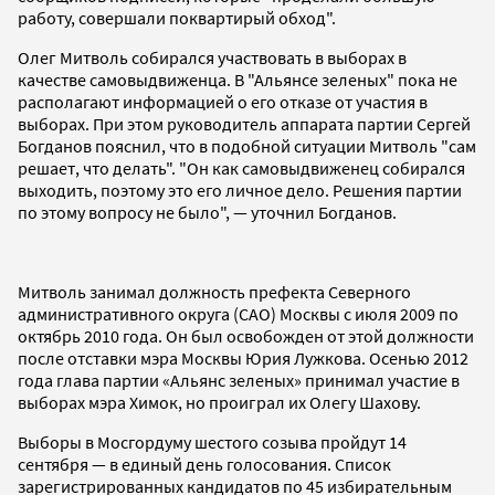
работу, совершали поквартирый обход".
Олег Митволь собирался участвовать в выборах в
качестве самовыдвиженца. В "Альянсе зеленых" пока не
располагают информацией о его отказе от участия в
выборах. При этом руководитель аппарата партии Сергей
Богданов пояснил, что в подобной ситуации Митволь "сам
решает, что делать". "Он как самовыдвиженец собирался
выходить, поэтому это его личное дело. Решения партии
по этому вопросу не было", — уточнил Богданов.
Митволь занимал должность префекта Северного
административного округа (САО) Москвы с июля 2009 по
октябрь 2010 года. Он был освобожден от этой должности
после отставки мэра Москвы Юрия Лужкова. Осенью 2012
года глава партии «Альянс зеленых» принимал участие в
выборах мэра Химок, но проиграл их Олегу Шахову.
Выборы в Мосгордуму шестого созыва пройдут 14
сентября — в единый день голосования. Список
зарегистрированных кандидатов по 45 избирательным