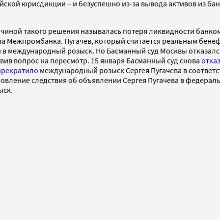
ой юрисдикции – и безуспешно из-за вывода активов из банка
чиной такого решения называлась потеря ликвидности банком.
ва Межпромбанка. Пугачев, который считается реальным бен
и в международный розыск. Но Басманный суд Москвы отказался
вив вопрос на пересмотр. 15 января Басманный суд снова
отка
прекратило
международный розыск Сергея Пугачева в соответст
вление следствия об объявлении Сергея Пугачева в федеральны
ыск.