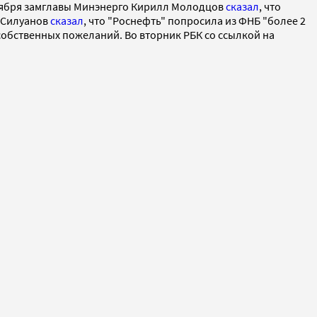
октября замглавы Минэнерго Кирилл Молодцов
сказал
, что
н Силуанов
сказал
, что "Роснефть" попросила из ФНБ "более 2
 собственных пожеланий. Во вторник РБК со ссылкой на