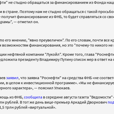
нефти" не стыдно обращаться за финансированием из Фонда на
в стране. Поэтому нам не стыдно обращаться с такой просьбой,
не получит финансирование из ФНБ, то будет справляться со 
драмы", — отметил он.
 по его мнению, "явно преувеличен". По его словам, почти все 
 возможностям финансирования, но это "почему-то никого не 
кции нефтяной компании "Лукойл". Кроме того, глава "Роснефт
едложила президенту Владимиру Путину список мер в ответ на 
каев
заявил
, что заявка "Роснефти" на средства ФНБ «не соответ
и, в целом к инвестиционной программе». «Мы не финансиру
рного характера», — пояснил Улюкаев.
мощь из ФНБ,
сообщила
в середине августа газета "Ведомости"
рлн рублей. В тот же день вице-премьер Аркадий Дворкович
по
1,5 трлн рублей «виртуальной».