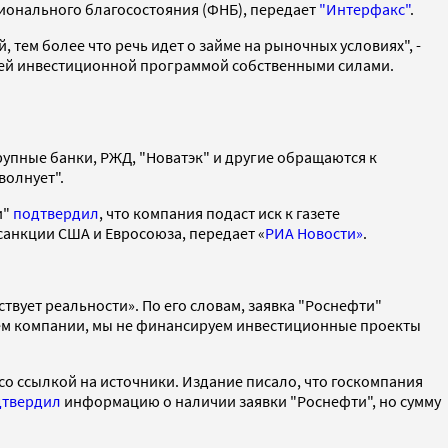
ционального благосостояния (ФНБ), передает
"Интерфакс"
.
 тем более что речь идет о займе на рыночных условиях", -
своей инвестиционной программой собственными силами.
крупные банки, РЖД, "Новатэк" и другие обращаются к
волнует".
и"
подтвердил
, что компания подаст иск к газете
санкции США и Евросоюза, передает «
РИА Новости»
.
ствует реальности». По его словам, заявка "Роснефти"
ем компании, мы не финансируем инвестиционные проекты
 со ссылкой на источники. Издание писало, что госкомпания
дтвердил
информацию о наличии заявки "Роснефти", но сумму