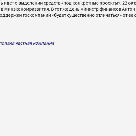
ечь идет о выделении средств «под конкретные проекты». 22 
е в Минэкономразвития. В тот же день министр финансов Анто
 поддержки госкомпании «будет существенно отличаться» от ее
 попала частная компания