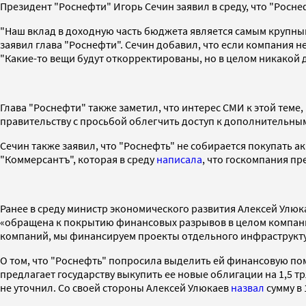
Президент "Роснефти" Игорь Сечин заявил в среду, что "Рос
"Наш вклад в доходную часть бюджета является самым крупным 
заявил глава "Роснефти". Сечин добавил, что если компания 
"Какие-то вещи будут откорректированы, но в целом никакой 
Глава "Роснефти" также заметил, что интерес СМИ к этой теме,
правительству с просьбой облегчить доступ к дополнительным
Сечин также заявил, что "Роснефть" не собирается покупать а
"Коммерсантъ", которая в среду
написала
, что госкомпания пр
Ранее в среду министр экономического развития Алексей Улю
«обращена к покрытию финансовых разрывов в целом компани
компаний, мы финансируем проекты отдельного инфраструкту
О том, что "Роснефть" попросила выделить ей финансовую по
предлагает государству выкупить ее новые облигации на 1,5 т
не уточнил. Со своей стороны Алексей Улюкаев
назвал
сумму в 