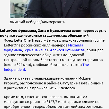
Дмитрий Лебедев/Коммерсантъ
LetterOne Фридмана, Хана и Кузьмичева ведет переговоры о
покупке еще несколько студенческих общежитий
Фонд LetterOne Treasury Services, подконтрольный группе
LetterOne российских миллиардеров
Михаила
Фридмана
,
Германа Хана
и
Алексея Кузьмичева
, приобрел
здание студенческого общежития лондонской
Центральной школы балета за 61 млн фунтов стерлингов
(около $94 млн), сообщает британская газета
The
Independent.
Здание, ранее принадлежавшее компании McLaren
Property, расположено в районе Саутуарк на юге Лондона
и рассчитано на проживание 253 человек.
Кроме того, LetterOne согласилась выплатить 83
млн фунтов стерлингов ($127,7 млн) в рамках сделки по
приобретению четырех объектов в английских регионах,