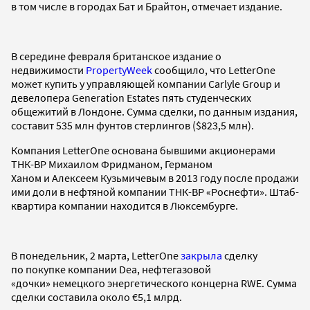
в том числе в городах Бат и Брайтон, отмечает издание.
В середине февраля британское издание о
недвижимости
PropertyWeek
сообщило, что LetterOne
может купить у управляющей компании Carlyle Group и
девелопера Generation Estates пять студенческих
общежитий в Лондоне. Сумма сделки, по данным издания,
составит 535 млн фунтов стерлингов ($823,5 млн).
Компания LetterOne основана бывшими акционерами
ТНК-BP Михаилом Фридманом, Германом
Ханом и Алексеем Кузьмичевым в 2013 году после продажи
ими доли в нефтяной компании ТНК-ВР «Роснефти». Штаб-
квартира компании находится в Люксембурге.
В понедельник, 2 марта, LetterOne
закрыла
сделку
по покупке компании Dea, нефтегазовой
«дочки» немецкого энергетического концерна RWE. Сумма
сделки составила около €5,1 млрд.