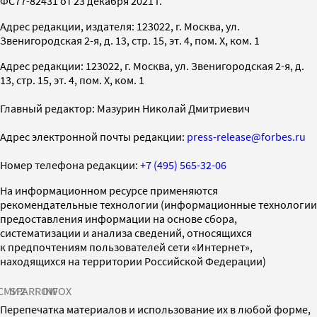
ФС77-82431 от 23 декабря 2021 г.
Адрес редакции, издателя: 123022, г. Москва, ул.
Звенигородская 2-я, д. 13, стр. 15, эт. 4, пом. X, ком. 1
Адрес редакции: 123022, г. Москва, ул. Звенигородская 2-я, д.
13, стр. 15, эт. 4, пом. X, ком. 1
Главный редактор: Мазурин Николай Дмитриевич
Адрес электронной почты редакции:
press-release@forbes.ru
Номер телефона редакции:
+7 (495) 565-32-06
На информационном ресурсе применяются
рекомендательные технологии (информационные технологии
предоставления информации на основе сбора,
систематизации и анализа сведений, относящихся
к предпочтениям пользователей сети «Интернет»,
находящихся на территории Российской Федерации)
СМИ2
SPARROW
INFOX
Перепечатка материалов и использование их в любой форме,