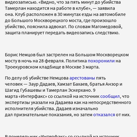
видеозаписью. «Видно, что за пять минут до убийства
Тамерлан находится на работе в клубе», — заявила
она. Клуб расположен в 30 минутах езды на автомобиле
до Большого Москворецкого моста, где произошло
убийство, пояснила адвокат. По словам Магомедовой,
защита планирует передать видеозапись следствию.
Борис Немцов был застрелен на Большом Москворецком
мосту в ночь на 28 февраля. Политика
похоронили
на
Троекуровском кладбище в Москве 3 марта.
По делу об убийстве Немцова
арестованы
пять
человек — Заур Дадаев, Хамзат Бахаев, братья Анзор и
Шагид Губашевы и Тамерлан Эскерхано. 9
марта «Интерфакс» со ссылкой на источник
сообщил
, что
экспертизы указали на Дадаева как на непосредственного
исполнителя убийства. Дадаев изначально
дал признательные показания, но затем
отказался
от них.
В понедельник «Интерфакс» со ссылкой на источник