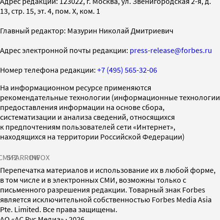
Адрес редакции: 123022, г. Москва, ул. Звенигородская 2-я, д.
13, стр. 15, эт. 4, пом. X, ком. 1
Главный редактор: Мазурин Николай Дмитриевич
Адрес электронной почты редакции:
press-release@forbes.ru
Номер телефона редакции:
+7 (495) 565-32-06
На информационном ресурсе применяются
рекомендательные технологии (информационные технологии
предоставления информации на основе сбора,
систематизации и анализа сведений, относящихся
к предпочтениям пользователей сети «Интернет»,
находящихся на территории Российской Федерации)
СМИ2
SPARROW
INFOX
Перепечатка материалов и использование их в любой форме,
в том числе и в электронных СМИ, возможны только с
письменного разрешения редакции. Товарный знак Forbes
является исключительной собственностью Forbes Media Asia
Pte. Limited. Все права защищены.
AO «АС Рус Медиа»
·
2026