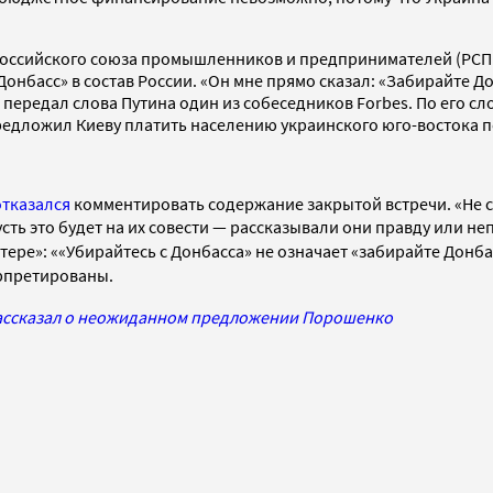
 Российского союза промышленников и предпринимателей (РСПП
нбасс» в состав России. «Он мне прямо сказал: «Забирайте Дон
— передал слова Путина один из собеседников Forbes. По его с
едложил Киеву платить населению украинского юго-востока пе
отказался
комментировать содержание закрытой встречи. «Не с
ть это будет на их совести — рассказывали они правду или неп
ттере»
: ««Убирайтесь с Донбасса» не означает «забирайте Донбас
рпретированы.
рассказал о неожиданном предложении Порошенко