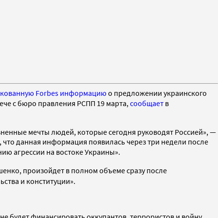
кованную Forbes информацию
о предложении украинского
ече с бюро правления РСПП 19 марта
,
сообщает
в
ненные мечты людей, которые сегодня руководят Россией», —
о, что данная информация появилась через три недели после
нию агрессии на востоке Украины»
.
ошенко, произойдет
в полном объеме сразу после
ьства и конституции».
не будет финансировать оккупантов, террористов и войну