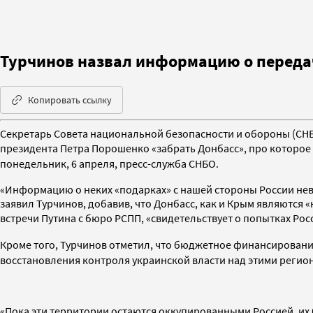
Турчинов назвал информацию о передач
Копировать ссылку
Секретарь Совета национальной безопасности и обороны (СН
президента Петра Порошенко «забрать Донбасс», про которое 
понедельник, 6 апреля, пресс-служба СНБО.
«Информацию о неких «подарках» с нашей стороны России нев
заявил Турчинов, добавив, что Донбасс, как и Крым являются
встречи Путина с бюро РСПП
,
«свидетельствует о попытках Ро
Кроме того, Турчинов отметил, что бюджетное финансирование
восстановления контроля украинской власти над этими регион
«Пока эти территории остаются оккупированными Россией, их