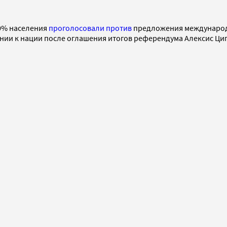
60% населения
проголосовали против
предложения международн
ии к нации после оглашения итогов референдума Алексис Ципр