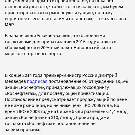
обсуждения бюджета в правительстве, но пока нет
оснований для того, чтобы что-то исключать, мы будем
ориентироваться на рыночную ситуацию, поэтому
вероятнее всего план таким и останется», — сказал глава
МЭР.
В начале июля Улюкаев заявил, что основными
госактивами для приватизации в 2016 году остаются
«Совкомфлот» и 20%-ный пакет Новороссийского
морского торгового порта.
В конце 2014 года премьер-министр России Дмитрий
Медведев
подписал
постановление об отчуждении 19,5%
акций «Роснефти», принадлежащих госхолдингу
«Роснефтегаз», для последующей приватизации.
Постановление предусматривает продажу акций по цене
не ниже рыночной, но не ниже цены IPO 2006 года. Во
время IPO в 2006 году на бирже были размещены 1,4 млрд
акций «Роснефти» на $10,7 млрд. Сроки продажи
госпакета «Роснефти» в постановлении не
зафиксированы.