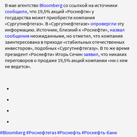
В мае агентство
Bloomberg
со ссылкой на источники
сообщило
, что 19,5% акций «Роснефти» у
государства может приобрести компания
«Сургутнефтегаз». В «Сургутнефтегазе»
опровергли
эту
информацию. Источник, близкий к «Роснефти»,
назвал
сообщения
неожиданными, но отметил, что компания
заинтересована в приходе «стабильных отечественных
инвесторов», подобных «Сургутнефтегазу». В то же время
президент «Роснефти» Игорь Сечин
заявил
, что никаких
переговоров о продаже 19,5% акций компании «ни с кем
не ведется».
#
Bloomberg
#
Роснефтегаз
#
Роснефть
#
Роснефть-банк