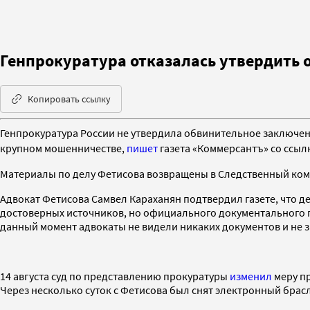
Генпрокуратура отказалась утвердить 
Копировать ссылку
Генпрокуратура России не утвердила обвинительное заключен
крупном мошенничестве
,
пишет
газета «Коммерсантъ» со ссылк
Материалы по делу Фетисова возвращены в Следственный коми
Адвокат Фетисова Самвел Караханян подтвердил газете, что де
достоверных источников, но официального документального по
данный момент адвокаты не видели никаких документов и не 
14 августа суд по представлению прокуратуры
изменил
меру пр
Через несколько суток с Фетисова был снят электронный брасле