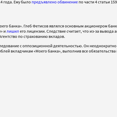
4 года. Ему было
предъявлено обвинение
по части 4 статьи 1
его банка». Глеб Фетисов являлся основным акционером банка
у» и
лишил
его лицензии. Следствие считает, что из-за вывода
Агентство по страхованию вкладов.
еследование с оппозиционной деятельностью. Он неоднократн
ублей вкладчикам «Моего банка», выполнив все обязательства