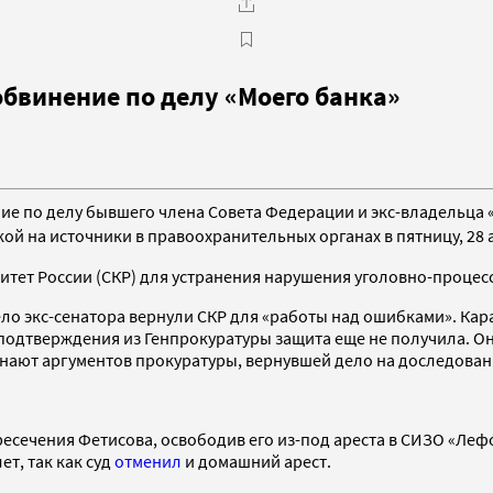
обвинение по делу «Моего банка»
ие по делу
бывшего члена Совета Федерации и экс-владельца
ой на источники в правоохранительных органах в пятницу, 28 а
тет России (СКР) для устранения нарушения уголовно-процес
ло экс-сенатора вернули СКР для «работы над ошибками». Кара
дтверждения из Генпрокуратуры защита еще не получила. Он п
знают аргументов прокуратуры, вернувшей дело на доследован
есечения Фетисова, освободив его из-под ареста в СИЗО «Леф
т, так как суд
отменил
и домашний арест.