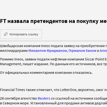
FT назвала претендентов на покупку м
Копировать ссылку
Швейцарская компания Ineos подала заявку на приобретение 
миллиардерами
Михаилом Фридманом
,
Германом Ханом
и
Але
Помимо Ineos, заявки подали нефтяная компания Siccar Point E
Management, пишет издание. По данным его источников, все тр
От официальных комментариев компании отказались.
Financial Times также отмечает, что LetterOne, вероятно, см
28 сентября агентство
Reuters
со ссылкой на источники сообщи
в Северном море. Установленный для продажи активов дедлайн