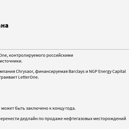
ана
rOne, контролируемого российскими
 источники.
мпания Chrysaor, финансируемая Barclays и NGP Energy Capital
траивает LetterOne.
е может быть заключено к концу года.
й перенести дедлайн по продаже нефтегазовых месторождений