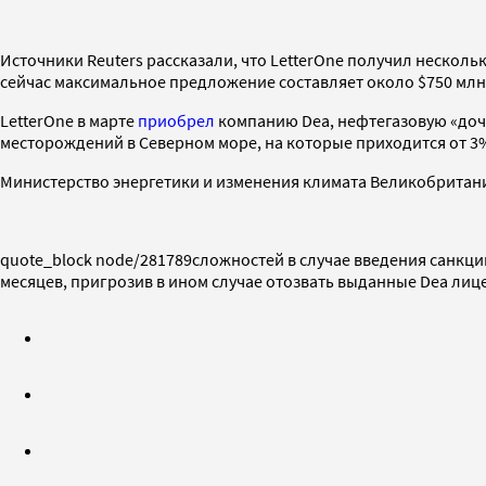
Источники Reuters рассказали, что LetterOne получил нескольк
сейчас максимальное предложение составляет около $750 млн
LetterOne в марте
приобрел
компанию Dea, нефтегазовую «дочку
месторождений в Северном море, на которые приходится от 3
Министерство энергетики и изменения климата Великобритании
quote_block node/281789сложностей в случае введения санкци
месяцев, пригрозив в ином случае отозвать выданные Dea лиц