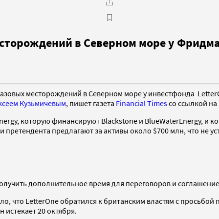
есторождений в Северном море у Фридм
газовых месторождений в Северном море у инвестфонда Lette
ксеем Кузьмичевым
, пишет газета
Financial Times
со ссылкой на
nergy, которую финансируют Blackstone и BlueWaterEnergy, и ко
и претендента предлагают за активы около $700 млн, что не ус
ог получить дополнительное время для переговоров и соглашени
ло, что LetterOne обратился к британским властям с просьбо
 истекает 20 октября.