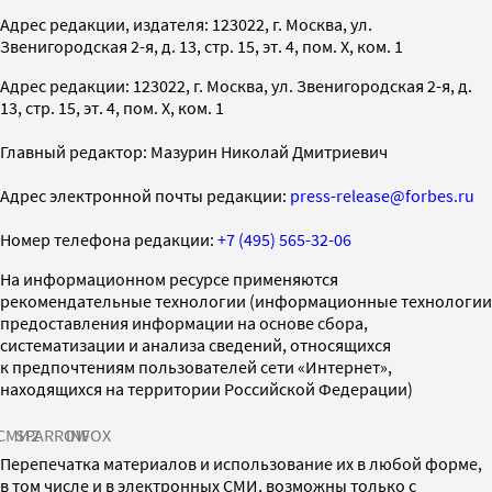
Адрес редакции, издателя: 123022, г. Москва, ул.
Звенигородская 2-я, д. 13, стр. 15, эт. 4, пом. X, ком. 1
Адрес редакции: 123022, г. Москва, ул. Звенигородская 2-я, д.
13, стр. 15, эт. 4, пом. X, ком. 1
Главный редактор: Мазурин Николай Дмитриевич
Адрес электронной почты редакции:
press-release@forbes.ru
Номер телефона редакции:
+7 (495) 565-32-06
На информационном ресурсе применяются
рекомендательные технологии (информационные технологии
предоставления информации на основе сбора,
систематизации и анализа сведений, относящихся
к предпочтениям пользователей сети «Интернет»,
находящихся на территории Российской Федерации)
СМИ2
SPARROW
INFOX
Перепечатка материалов и использование их в любой форме,
в том числе и в электронных СМИ, возможны только с