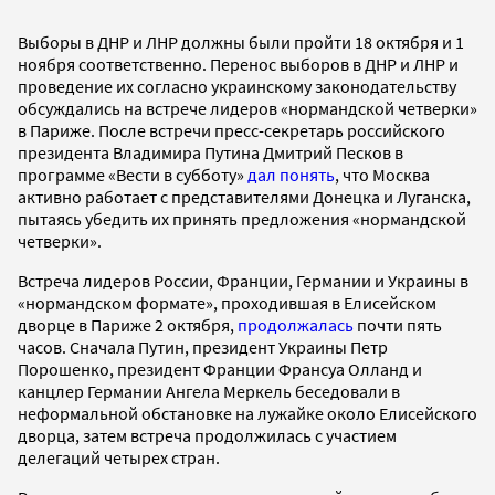
Выборы в ДНР и ЛНР должны были пройти 18 октября и 1
ноября соответственно. Перенос выборов в ДНР и ЛНР и
проведение их согласно украинскому законодательству
обсуждались на встрече лидеров «нормандской четверки»
в Париже. После встречи пресс-секретарь российского
президента Владимира Путина Дмитрий Песков в
программе «Вести в субботу»
дал понять
, что Москва
активно работает с представителями Донецка и Луганска,
пытаясь убедить их принять предложения «нормандской
четверки».
Встреча лидеров России, Франции, Германии и Украины в
«нормандском формате», проходившая в Елисейском
дворце в Париже 2 октября,
продолжалась
почти пять
часов. Сначала Путин, президент Украины Петр
Порошенко, президент Франции Франсуа Олланд и
канцлер Германии Ангела Меркель беседовали в
неформальной обстановке на лужайке около Елисейского
дворца, затем встреча продолжилась с участием
делегаций четырех стран.