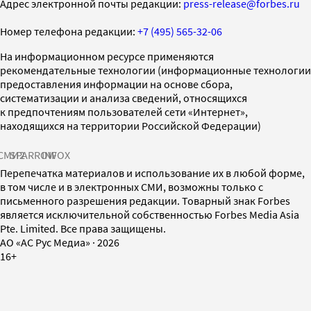
Адрес электронной почты редакции:
press-release@forbes.ru
Номер телефона редакции:
+7 (495) 565-32-06
На информационном ресурсе применяются
рекомендательные технологии (информационные технологии
предоставления информации на основе сбора,
систематизации и анализа сведений, относящихся
к предпочтениям пользователей сети «Интернет»,
находящихся на территории Российской Федерации)
СМИ2
SPARROW
INFOX
Перепечатка материалов и использование их в любой форме,
в том числе и в электронных СМИ, возможны только с
письменного разрешения редакции. Товарный знак Forbes
является исключительной собственностью Forbes Media Asia
Pte. Limited. Все права защищены.
AO «АС Рус Медиа»
·
2026
16+