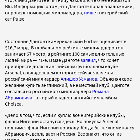
Blu. Информацию о том, что Дангонте попал в заложники,
опроверг помощник миллиардера,
пишет
нигерийский
сат Pulse.
Состояние Дангонте американский Forbes оценивает в
$16,7 млрд. В глобальном рейтинге миллиардеров он
занимает 67 место, в рейтинге 100 самых влиятельных
людей мира — 71-е. В мае Данготе
заявил
, что хочет
приобрести долю в английском футбольном клубе
Arsenal, совладельцем которого сейчас является
российский миллиардер
Алишер Усманов
. Объясняя свое
желание купить английский, а не местный клуб, Данготе
сослался на российского миллиардера
Романа
Абрамовича
, который владеет английским клубом
Chelsea.
«Дело в том, что, если я куплю все нигерийские клубы,
флаги Нигерии останутся здесь. Но покупка Arsenal
поднимет флаг Нигерии повсюду. Когда бы не упоминался
Абрамович, всплывает и Россия. Все знают, что он из
России», — заявил он.