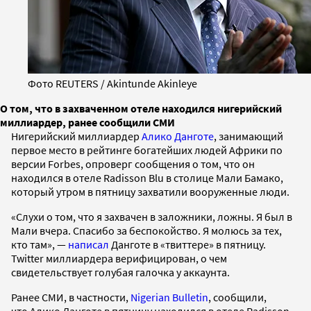
Фото REUTERS / Akintunde Akinleye
О том, что в захваченном отеле находился нигерийский
миллиардер, ранее сообщили СМИ
Нигерийский миллиардер
Алико Данготе
, занимающий
первое место в рейтинге богатейших людей Африки по
версии Forbes, опроверг сообщения о том, что он
находился в отеле Radisson Blu в столице Мали Бамако,
который утром в пятницу захватили вооруженные люди.
«Слухи о том, что я захвачен в заложники, ложны. Я был в
Мали вчера. Спасибо за беспокойство. Я молюсь за тех,
кто там», —
написал
Данготе в «твиттере» в пятницу.
Twitter миллиардера верифицирован, о чем
свидетельствует голубая галочка у аккаунта.
Ранее СМИ, в частности,
Nigerian Bulletin
, сообщили,
что Алико Данготе в пятницу находился в отеле Radisson