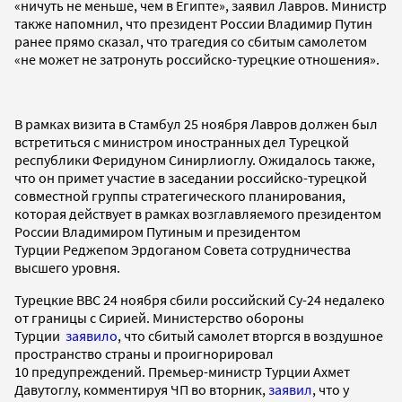
«ничуть не меньше, чем в Египте», заявил Лавров. Министр
также напомнил, что президент России Владимир Путин
ранее прямо сказал, что трагедия со сбитым самолетом
«не может не затронуть российско-турецкие отношения».
В рамках визита в Стамбул 25 ноября Лавров должен был
встретиться с министром иностранных дел Турецкой
республики Феридуном Синирлиоглу. Ожидалось также,
что он примет участие в заседании российско-турецкой
совместной группы стратегического планирования,
которая действует в рамках возглавляемого президентом
России Владимиром Путиным и президентом
Турции Реджепом Эрдоганом Совета сотрудничества
высшего уровня.
Турецкие ВВС 24 ноября сбили российский Су-24 недалеко
от границы с Сирией. Министерство обороны
Турции
заявило
, что сбитый самолет вторгся в воздушное
пространство страны и проигнорировал
10 предупреждений. Премьер-министр Турции Ахмет
Давутоглу, комментируя ЧП во вторник,
заявил
, что у