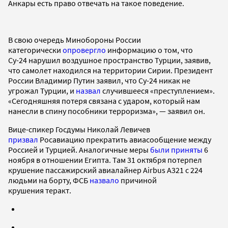
Анкары есть право отвечать на такое поведение.
В свою очередь Минобороны России
категорически
опровергло
информацию о том, что
Су-24 нарушил воздушное пространство Турции, заявив,
что самолет находился на территории Сирии. Президент
России Владимир Путин заявил, что Су-24 никак не
угрожал Турции, и
назвал
случившееся «преступлением».
«Сегодняшняя потеря связана с ударом, который нам
нанесли в спину пособники терроризма», — заявил он.
Вице-спикер Госдумы Николай Левичев
призвал
Росавиацию прекратить авиасообщение между
Россией и Турцией. Аналогичные меры
были приняты
6
ноября в отношении Египта. Там 31 октября потерпел
крушение пассажирский авиалайнер Airbus A321 с 224
людьми на борту, ФСБ
назвало
причиной
крушения теракт.