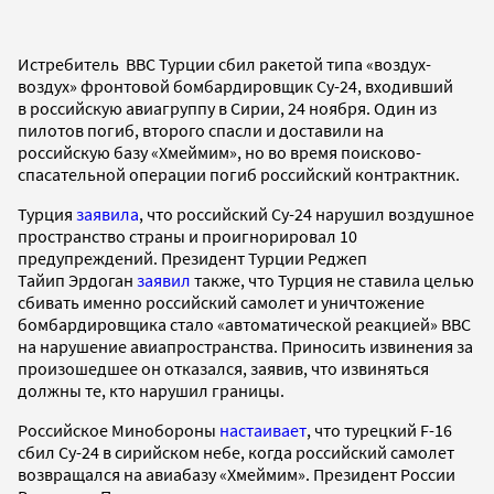
Истребитель ВВС Турции сбил ракетой типа «воздух-
воздух» фронтовой бомбардировщик Су-24, входивший
в российскую авиагруппу в Сирии, 24 ноября. Один из
пилотов погиб, второго спасли и доставили на
российскую базу «Хмеймим», но во время поисково-
спасательной операции погиб российский контрактник.
Турция
заявила
, что российский Су-24 нарушил воздушное
пространство страны и проигнорировал 10
предупреждений. Президент Турции Реджеп
Тайип Эрдоган
заявил
также, что Турция не ставила целью
сбивать именно российский самолет и уничтожение
бомбардировщика стало «автоматической реакцией» ВВС
на нарушение авиапространства. Приносить извинения за
произошедшее он отказался, заявив, что извиняться
должны те, кто нарушил границы.
Российское Минобороны
настаивает
, что турецкий F-16
сбил Су-24 в сирийском небе, когда российский самолет
возвращался на авиабазу «Хмеймим». Президент России