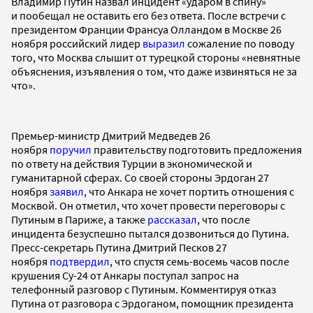
Владимир Путин назвал инцидент «ударом в спину»
и пообещал не оставить его без ответа. После встречи с
президентом Франции Франсуа Олландом в Москве 26
ноября российский лидер
выразил
сожаление по поводу
того, что Москва слышит от турецкой стороны «невнятные
объяснения, изъявления о том, что даже извиняться не за
что».
Премьер-министр Дмитрий Медведев 26
ноября
поручил
правительству подготовить предложения
по ответу на действия Турции в экономической и
гуманитарной сферах. Со своей стороны Эрдоган 27
ноября
заявил
, что Анкара не хочет портить отношения с
Москвой. Он отметил, что хочет провести переговоры с
Путиным в Париже, а также
рассказал
, что после
инцидента безуспешно пытался дозвониться до Путина.
Пресс-секретарь Путина Дмитрий Песков 27
ноября
подтвердил
, что спустя семь-восемь часов после
крушения Су-24 от Анкары поступал запрос на
телефонный разговор с Путиным. Комментируя отказ
Путина от разговора с Эрдоганом, помощник президента