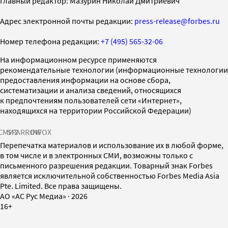
Главный редактор: Мазурин Николай Дмитриевич
Адрес электронной почты редакции:
press-release@forbes.ru
Номер телефона редакции:
+7 (495) 565-32-06
На информационном ресурсе применяются
рекомендательные технологии (информационные технологии
предоставления информации на основе сбора,
систематизации и анализа сведений, относящихся
к предпочтениям пользователей сети «Интернет»,
находящихся на территории Российской Федерации)
СМИ2
SPARROW
INFOX
Перепечатка материалов и использование их в любой форме,
в том числе и в электронных СМИ, возможны только с
письменного разрешения редакции. Товарный знак Forbes
является исключительной собственностью Forbes Media Asia
Pte. Limited. Все права защищены.
AO «АС Рус Медиа»
·
2026
16+