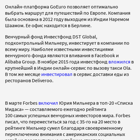
Онлайн-платформа GoEuro позволяет оптимально
выбрать маршрут для путешествий по Европе. Компания
была основана в 2012 году выходцем из Индии Наремом
Шаамом. Ее офис находится в Берлине.
Венчурный фонд Инвестфонд DST Global,
подконтрольный Мильнеру, инвестирует в компании по
всему миру. Наиболее известными инвестициями
венчурного фонда являются вливания в Facebook и
Alibaba Group. В ноябре 2015 года инвестфонд
вложился
в
крупнейший в Индии онлайн-сервис по вызову такси Ola.
В том же месяце
инвестировал
в сервис доставки еды из
ресторанов Deliveroo.
В марте Forbes
включил
Юрия Мильнера в топ-20 «Списка
Мидаса» — составляемого ежегодно рейтинга
100 самых успешных венчурных инвесторов мира. Forbes
писал, что переместиться за год с 35-го на 20 место в
рейтинге Мильнер сумел благодаря своевременному
переключению внимания с американских социальных