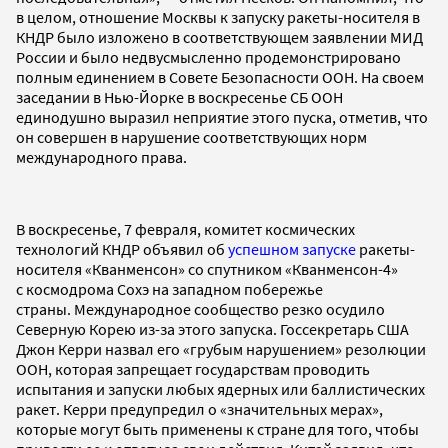
в целом, отношение Москвы к запуску ракеты-носителя в
КНДР было изложено в соответствующем заявлении МИД
России и было недвусмысленно продемонстрировано
полным единением в Совете Безопасности ООН. На своем
заседании в Нью-Йорке в воскресенье СБ ООН
единодушно выразил неприятие этого пуска, отметив, что
он совершен в нарушение соответствующих норм
международного права.
В воскресенье, 7 февраля, комитет космических
технологий КНДР объявил об
успешном
запуске
ракеты-
носителя «Кванменсон» со спутником «Кванменсон-4»
с космодрома Сохэ на западном побережье
страны. Международное сообщество резко осудило
Северную Корею из-за этого запуска. Госсекретарь США
Джон Керри назвал его «грубым нарушением» резолюции
ООН, которая запрещает государствам проводить
испытания и запуски любых ядерных или баллистических
ракет. Керри предупредил о «значительных мерах»,
которые могут быть применены к стране для того, чтобы