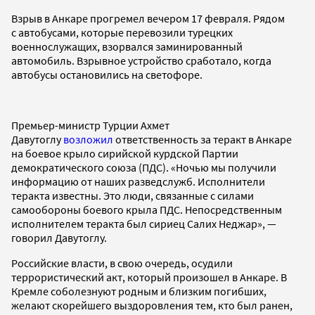
Взрыв в Анкаре прогремел вечером 17 февраля. Рядом
с автобусами, которые перевозили турецких
военнослужащих, взорвался заминированный
автомобиль. Взрывное устройство сработало, когда
автобусы остановились на светофоре.
Премьер-министр Турции Ахмет
Давутоглу
возложил
ответственность за теракт в Анкаре
на боевое крыло сирийской курдской Партии
демократического союза (ПДС). «Ночью мы получили
информацию от наших разведслужб. Исполнители
теракта известны. Это люди, связанные с силами
самообороны боевого крыла ПДС. Непосредственным
исполнителем теракта был сириец Салих Неджар», —
говорил Давутоглу.
Российские власти, в свою очередь, осудили
террористический акт, который произошел в Анкаре. В
Кремле соболезнуют родным и близким погибших,
желают скорейшего выздоровления тем, кто был ранен,