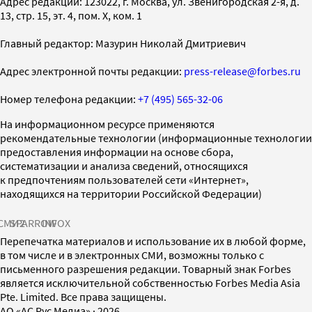
Адрес редакции: 123022, г. Москва, ул. Звенигородская 2-я, д.
13, стр. 15, эт. 4, пом. X, ком. 1
Главный редактор: Мазурин Николай Дмитриевич
Адрес электронной почты редакции:
press-release@forbes.ru
Номер телефона редакции:
+7 (495) 565-32-06
На информационном ресурсе применяются
рекомендательные технологии (информационные технологии
предоставления информации на основе сбора,
систематизации и анализа сведений, относящихся
к предпочтениям пользователей сети «Интернет»,
находящихся на территории Российской Федерации)
СМИ2
SPARROW
INFOX
Перепечатка материалов и использование их в любой форме,
в том числе и в электронных СМИ, возможны только с
письменного разрешения редакции. Товарный знак Forbes
является исключительной собственностью Forbes Media Asia
Pte. Limited. Все права защищены.
AO «АС Рус Медиа»
·
2026