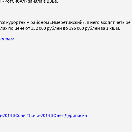
й «РогСибАл» заняла в ВЭБе.
тся курортным районом «Имеретинский». В него входят четыре
 по цене от 152 000 рублей до 195 000 рублей за 1 кв. м.
мпиады
-2014
#
Сочи
#
Сочи-2014
#
Олег Дерипаска