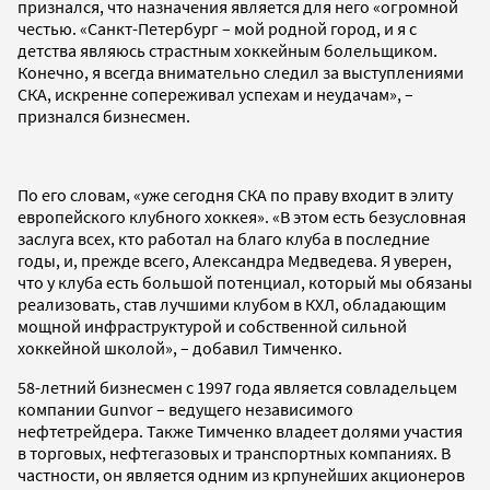
признался, что назначения является для него «огромной
честью. «Санкт-Петербург – мой родной город, и я с
детства являюсь страстным хоккейным болельщиком.
Конечно, я всегда внимательно следил за выступлениями
СКА, искренне сопереживал успехам и неудачам», –
признался бизнесмен.
По его словам, «уже сегодня СКА по праву входит в элиту
европейского клубного хоккея». «В этом есть безусловная
заслуга всех, кто работал на благо клуба в последние
годы, и, прежде всего, Александра Медведева. Я уверен,
что у клуба есть большой потенциал, который мы обязаны
реализовать, став лучшими клубом в КХЛ, обладающим
мощной инфраструктурой и собственной сильной
хоккейной школой», – добавил Тимченко.
58-летний бизнесмен с 1997 года является совладельцем
компании Gunvor – ведущего независимого
нефтетрейдера. Также Тимченко владеет долями участия
в торговых, нефтегазовых и транспортных компаниях. В
частности, он является одним из крпунейших акционеров