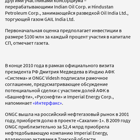
другими участниками консорциума –
перерабатывающими Indian Oil Corp. и Hindustan
Petroleum Corp., занимающейся разведкой Oil India Ltd.,
торгующей газом GAIL India Ltd.
Первоначальная оценка предполагает инвестиции в
размере $100 млн за каждый процент участия в капитале
СП, отмечает газета.
В конце 2010 года в рамках официального визита
президента РФ Дмитрия Медведева в Индию АФК
«Система» и ONGC Videsh подписали рамочное
соглашение, предусматривающее обсуждение
потенциальной сделки с участием долей АФК в
«Башнефти», «Русснефти» и Imperial Energy Corp.,
напоминает
«Интерфакс»
.
ONGC вышла на российский нефтегазовый рынок в 2001
году, приобретя долю в проекте «Сахалин-1». В 2009 году
ONGC приблизительно за $2,4 млрд приобрела
нефтедобывающую компанию Imperial Energy,
владеющую активами в Томской области.