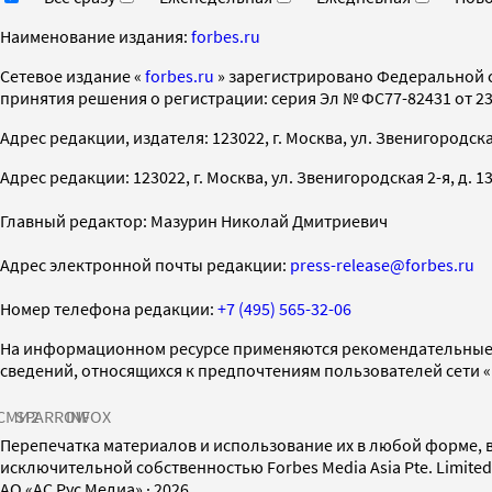
Наименование издания:
forbes.ru
Cетевое издание «
forbes.ru
» зарегистрировано Федеральной 
принятия решения о регистрации: серия Эл № ФС77-82431 от 23 
Адрес редакции, издателя: 123022, г. Москва, ул. Звенигородская 2-
Адрес редакции: 123022, г. Москва, ул. Звенигородская 2-я, д. 13, с
Главный редактор: Мазурин Николай Дмитриевич
Адрес электронной почты редакции:
press-release@forbes.ru
Номер телефона редакции:
+7 (495) 565-32-06
На информационном ресурсе применяются рекомендательные 
сведений, относящихся к предпочтениям пользователей сети 
СМИ2
SPARROW
INFOX
Перепечатка материалов и использование их в любой форме, в
исключительной собственностью Forbes Media Asia Pte. Limite
AO «АС Рус Медиа»
·
2026