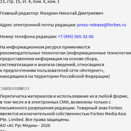
13, стр. 15, эт. 4, пом. X, ком. 1
Главный редактор: Мазурин Николай Дмитриевич
Адрес электронной почты редакции:
press-release@forbes.ru
Номер телефона редакции:
+7 (495) 565-32-06
На информационном ресурсе применяются
рекомендательные технологии (информационные технологии
предоставления информации на основе сбора,
систематизации и анализа сведений, относящихся
к предпочтениям пользователей сети «Интернет»,
находящихся на территории Российской Федерации)
СМИ2
SPARROW
INFOX
Перепечатка материалов и использование их в любой форме,
в том числе и в электронных СМИ, возможны только с
письменного разрешения редакции. Товарный знак Forbes
является исключительной собственностью Forbes Media Asia
Pte. Limited. Все права защищены.
AO «АС Рус Медиа»
·
2026
16+